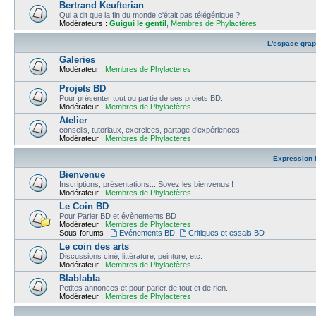
Bertrand Keufterian
Qui a dit que la fin du monde c'était pas télégénique ?
Modérateurs :
Guigui le gentil
,
Membres de Phylactères
L'espace gra
Galeries
Modérateur :
Membres de Phylactères
Projets BD
Pour présenter tout ou partie de ses projets BD.
Modérateur :
Membres de Phylactères
Atelier
conseils, tutoriaux, exercices, partage d’expériences...
Modérateur :
Membres de Phylactères
Expression l
Bienvenue
Inscriptions, présentations... Soyez les bienvenus !
Modérateur :
Membres de Phylactères
Le Coin BD
Pour Parler BD et évènements BD
Modérateur :
Membres de Phylactères
Sous-forums :
Evénements BD
,
Critiques et essais BD
Le coin des arts
Discussions ciné, littérature, peinture, etc.
Modérateur :
Membres de Phylactères
Blablabla
Petites annonces et pour parler de tout et de rien....
Modérateur :
Membres de Phylactères