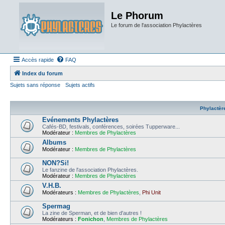
Le Phorum
Le forum de l'association Phylactères
Accès rapide
FAQ
Index du forum
Sujets sans réponse
Sujets actifs
Phylactèr
Evénements Phylactères
Cafés-BD, festivals, conférences, soirées Tupperware...
Modérateur :
Membres de Phylactères
Albums
Modérateur :
Membres de Phylactères
NON?Si!
Le fanzine de l'association Phylactères.
Modérateur :
Membres de Phylactères
V.H.B.
Modérateurs :
Membres de Phylactères
,
Phi Unit
Spermag
La zine de Sperman, et de bien d'autres !
Modérateurs :
Fonichon
,
Membres de Phylactères