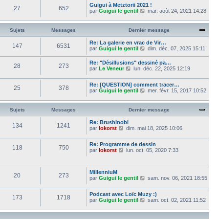
m
d
a
Guigui à Metztorii 2021 !
i
r
27
652
e
e
g
V
par
Guigui le gentil
e
mar. août 24, 2021 14:28
l
s
r
e
o
r
e
s
n
i
m
d
a
i
r
e
e
Sujets
Messages
Dernier message
g
e
l
s
r
e
r
e
s
n
Re: La galerie en vrac de Vir…
m
147
6531
d
a
i
V
par
Guigui le gentil
dim. déc. 07, 2025 15:11
e
e
g
e
o
s
r
e
r
i
s
Re: "Désillusions" dessiné pa…
n
m
28
273
r
V
a
par
Le Veneur
lun. déc. 22, 2025 12:19
i
e
l
o
g
e
s
e
i
e
r
s
d
Re: [QUESTION] comment tracer…
r
m
25
378
a
e
V
par
Guigui le gentil
mer. févr. 15, 2017 10:52
l
e
g
r
o
e
s
e
n
i
d
s
i
r
e
Sujets
Messages
Dernier message
a
e
l
r
g
r
e
n
e
Re: Brushinobi
m
134
1241
d
i
V
par
lokorst
dim. mai 18, 2025 10:06
e
e
e
o
s
r
r
i
s
n
Re: Programme de dessin
m
r
118
750
a
i
V
par
lokorst
lun. oct. 05, 2020 7:33
e
l
g
e
o
s
e
e
r
i
s
d
m
r
a
e
MillenniuM
e
l
g
r
20
273
V
par
Guigui le gentil
s
sam. nov. 06, 2021 18:55
e
e
n
o
s
d
i
i
a
e
e
Podcast avec Loïc Muzy :)
r
g
r
173
1718
r
V
par
Guigui le gentil
sam. oct. 02, 2021 11:52
l
e
n
m
o
e
i
e
i
d
e
s
r
e