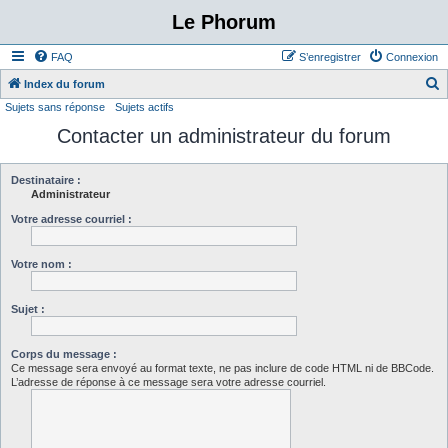
Le Phorum
FAQ
S’enregistrer
Connexion
Index du forum
Sujets sans réponse
Sujets actifs
e
Contacter un administrateur du forum
c
h
e
Destinataire :
Administrateur
r
Votre adresse courriel :
c
h
Votre nom :
e
r
Sujet :
Corps du message :
Ce message sera envoyé au format texte, ne pas inclure de code HTML ni de BBCode.
L’adresse de réponse à ce message sera votre adresse courriel.