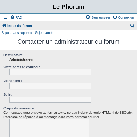
Le Phorum
FAQ
S’enregistrer
Connexion
Index du forum
Sujets sans réponse
Sujets actifs
e
Contacter un administrateur du forum
c
h
e
Destinataire :
Administrateur
r
Votre adresse courriel :
c
h
Votre nom :
e
r
Sujet :
Corps du message :
Ce message sera envoyé au format texte, ne pas inclure de code HTML ni de BBCode.
L’adresse de réponse à ce message sera votre adresse courriel.