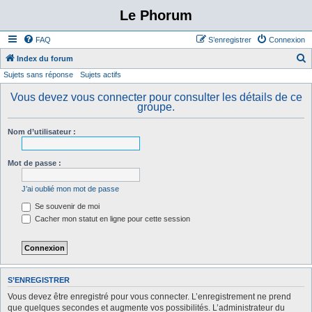
Le Phorum
FAQ
S’enregistrer
Connexion
Index du forum
Sujets sans réponse
Sujets actifs
e
c
Vous devez vous connecter pour consulter les détails de ce
groupe.
h
e
Nom d’utilisateur :
r
c
Mot de passe :
h
J’ai oublié mon mot de passe
e
Se souvenir de moi
r
Cacher mon statut en ligne pour cette session
S’ENREGISTRER
Vous devez être enregistré pour vous connecter. L’enregistrement ne prend
que quelques secondes et augmente vos possibilités. L’administrateur du