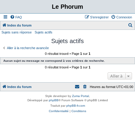
Le Phorum
FAQ
S’enregistrer
Connexion
Index du forum
Sujets sans réponse
Sujets actifs
e
Sujets actifs
c
h
Aller à la recherche avancée
0 résultat trouvé • Page
1
sur
1
e
Aucun sujet ou message ne correspond à vos critères de recherche.
r
0 résultat trouvé • Page
1
sur
1
c
Aller à
h
e
Index du forum
Heures au format
UTC+01:00
r
Style developer by
Zuma Portal
,
Développé par
phpBB
® Forum Software © phpBB Limited
Traduit par
phpBB-fr.com
Confidentialité
|
Conditions