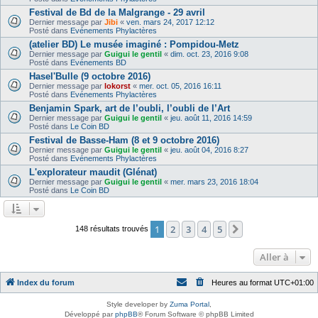
Festival de Bd de la Malgrange - 29 avril
Dernier message par
Jibi
«
ven. mars 24, 2017 12:12
Posté dans
Evénements Phylactères
(atelier BD) Le musée imaginé : Pompidou-Metz
Dernier message par
Guigui le gentil
«
dim. oct. 23, 2016 9:08
Posté dans
Evénements BD
Hasel'Bulle (9 octobre 2016)
Dernier message par
lokorst
«
mer. oct. 05, 2016 16:11
Posté dans
Evénements Phylactères
Benjamin Spark, art de l’oubli, l’oubli de l’Art
Dernier message par
Guigui le gentil
«
jeu. août 11, 2016 14:59
Posté dans
Le Coin BD
Festival de Basse-Ham (8 et 9 octobre 2016)
Dernier message par
Guigui le gentil
«
jeu. août 04, 2016 8:27
Posté dans
Evénements Phylactères
L'explorateur maudit (Glénat)
Dernier message par
Guigui le gentil
«
mer. mars 23, 2016 18:04
Posté dans
Le Coin BD
1
2
3
4
5
Suivante
148 résultats trouvés
Aller à
Index du forum
Heures au format
UTC+01:00
Style developer by
Zuma Portal
,
Développé par
phpBB
® Forum Software © phpBB Limited