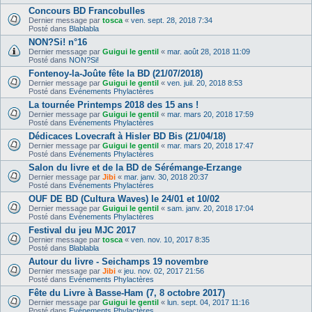
Concours BD Francobulles
Dernier message par
tosca
«
ven. sept. 28, 2018 7:34
Posté dans
Blablabla
NON?Si! n°16
Dernier message par
Guigui le gentil
«
mar. août 28, 2018 11:09
Posté dans
NON?Si!
Fontenoy-la-Joûte fête la BD (21/07/2018)
Dernier message par
Guigui le gentil
«
ven. juil. 20, 2018 8:53
Posté dans
Evénements Phylactères
La tournée Printemps 2018 des 15 ans !
Dernier message par
Guigui le gentil
«
mar. mars 20, 2018 17:59
Posté dans
Evénements Phylactères
Dédicaces Lovecraft à Hisler BD Bis (21/04/18)
Dernier message par
Guigui le gentil
«
mar. mars 20, 2018 17:47
Posté dans
Evénements Phylactères
Salon du livre et de la BD de Sérémange-Erzange
Dernier message par
Jibi
«
mar. janv. 30, 2018 20:37
Posté dans
Evénements Phylactères
OUF DE BD (Cultura Waves) le 24/01 et 10/02
Dernier message par
Guigui le gentil
«
sam. janv. 20, 2018 17:04
Posté dans
Evénements Phylactères
Festival du jeu MJC 2017
Dernier message par
tosca
«
ven. nov. 10, 2017 8:35
Posté dans
Blablabla
Autour du livre - Seichamps 19 novembre
Dernier message par
Jibi
«
jeu. nov. 02, 2017 21:56
Posté dans
Evénements Phylactères
Fête du Livre à Basse-Ham (7, 8 octobre 2017)
Dernier message par
Guigui le gentil
«
lun. sept. 04, 2017 11:16
Posté dans
Evénements Phylactères