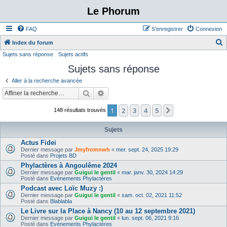
Le Phorum
FAQ
S’enregistrer
Connexion
Index du forum
Sujets sans réponse
Sujets actifs
e
Sujets sans réponse
c
h
Aller à la recherche avancée
e
Rechercher
Recherche avancée
r
1
2
3
4
5
Suivante
148 résultats trouvés
c
h
Sujets
e
Actus Fidei
Dernier message par
Jmyfromnwh
«
mer. sept. 24, 2025 19:29
r
Posté dans
Projets BD
Phylactères à Angoulême 2024
Dernier message par
Guigui le gentil
«
mar. janv. 30, 2024 14:29
Posté dans
Evénements Phylactères
Podcast avec Loïc Muzy :)
Dernier message par
Guigui le gentil
«
sam. oct. 02, 2021 11:52
Posté dans
Blablabla
Le Livre sur la Place à Nancy (10 au 12 septembre 2021)
Dernier message par
Guigui le gentil
«
lun. sept. 06, 2021 9:16
Posté dans
Evénements Phylactères