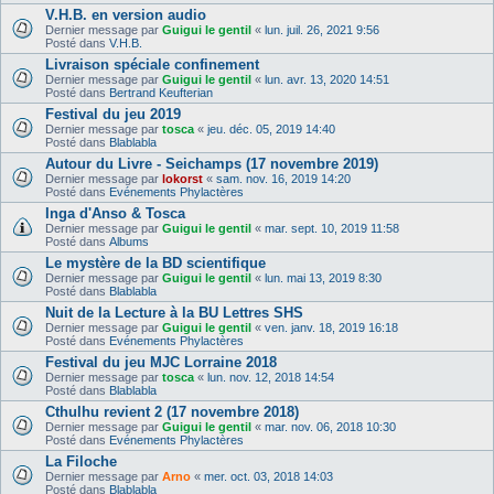
V.H.B. en version audio
Dernier message par
Guigui le gentil
«
lun. juil. 26, 2021 9:56
Posté dans
V.H.B.
Livraison spéciale confinement
Dernier message par
Guigui le gentil
«
lun. avr. 13, 2020 14:51
Posté dans
Bertrand Keufterian
Festival du jeu 2019
Dernier message par
tosca
«
jeu. déc. 05, 2019 14:40
Posté dans
Blablabla
Autour du Livre - Seichamps (17 novembre 2019)
Dernier message par
lokorst
«
sam. nov. 16, 2019 14:20
Posté dans
Evénements Phylactères
Inga d'Anso & Tosca
Dernier message par
Guigui le gentil
«
mar. sept. 10, 2019 11:58
Posté dans
Albums
Le mystère de la BD scientifique
Dernier message par
Guigui le gentil
«
lun. mai 13, 2019 8:30
Posté dans
Blablabla
Nuit de la Lecture à la BU Lettres SHS
Dernier message par
Guigui le gentil
«
ven. janv. 18, 2019 16:18
Posté dans
Evénements Phylactères
Festival du jeu MJC Lorraine 2018
Dernier message par
tosca
«
lun. nov. 12, 2018 14:54
Posté dans
Blablabla
Cthulhu revient 2 (17 novembre 2018)
Dernier message par
Guigui le gentil
«
mar. nov. 06, 2018 10:30
Posté dans
Evénements Phylactères
La Filoche
Dernier message par
Arno
«
mer. oct. 03, 2018 14:03
Posté dans
Blablabla