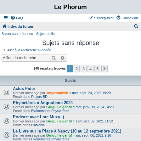
Le Phorum
FAQ
S’enregistrer
Connexion
Index du forum
Sujets sans réponse
Sujets actifs
e
Sujets sans réponse
c
h
Aller à la recherche avancée
e
Rechercher
Recherche avancée
r
1
2
3
4
5
Suivante
148 résultats trouvés
c
h
Sujets
e
Actus Fidei
Dernier message par
Jmyfromnwh
«
mer. sept. 24, 2025 19:29
r
Posté dans
Projets BD
Phylactères à Angoulême 2024
Dernier message par
Guigui le gentil
«
mar. janv. 30, 2024 14:29
Posté dans
Evénements Phylactères
Podcast avec Loïc Muzy :)
Dernier message par
Guigui le gentil
«
sam. oct. 02, 2021 11:52
Posté dans
Blablabla
Le Livre sur la Place à Nancy (10 au 12 septembre 2021)
Dernier message par
Guigui le gentil
«
lun. sept. 06, 2021 9:16
Posté dans
Evénements Phylactères