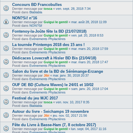
Concours BD Francobulles
Dernier message par
tosca
«
ven. sept. 28, 2018 7:34
Posté dans
Blablabla
NON?Si! n°16
Dernier message par
Guigui le gentil
«
mar. août 28, 2018 11:09
Posté dans
NON?Si!
Fontenoy-la-Joûte fête la BD (21/07/2018)
Dernier message par
Guigui le gentil
«
ven. juil. 20, 2018 8:53
Posté dans
Evénements Phylactères
La tournée Printemps 2018 des 15 ans !
Dernier message par
Guigui le gentil
«
mar. mars 20, 2018 17:59
Posté dans
Evénements Phylactères
Dédicaces Lovecraft à Hisler BD Bis (21/04/18)
Dernier message par
Guigui le gentil
«
mar. mars 20, 2018 17:47
Posté dans
Evénements Phylactères
Salon du livre et de la BD de Sérémange-Erzange
Dernier message par
Jibi
«
mar. janv. 30, 2018 20:37
Posté dans
Evénements Phylactères
OUF DE BD (Cultura Waves) le 24/01 et 10/02
Dernier message par
Guigui le gentil
«
sam. janv. 20, 2018 17:04
Posté dans
Evénements Phylactères
Festival du jeu MJC 2017
Dernier message par
tosca
«
ven. nov. 10, 2017 8:35
Posté dans
Blablabla
Autour du livre - Seichamps 19 novembre
Dernier message par
Jibi
«
jeu. nov. 02, 2017 21:56
Posté dans
Evénements Phylactères
Fête du Livre à Basse-Ham (7, 8 octobre 2017)
Dernier message par
Guigui le gentil
«
lun. sept. 04, 2017 11:16
Posté dans
Evénements Phylactères