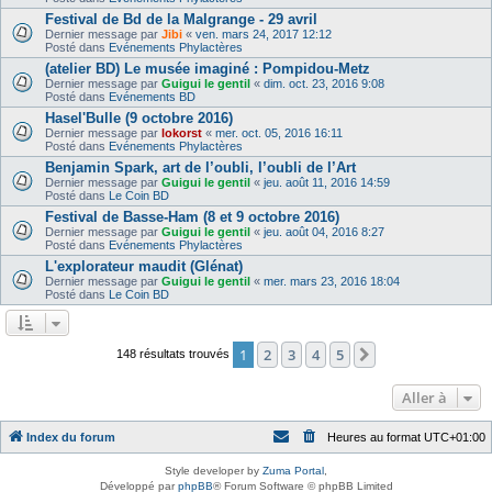
Festival de Bd de la Malgrange - 29 avril
Dernier message par
Jibi
«
ven. mars 24, 2017 12:12
Posté dans
Evénements Phylactères
(atelier BD) Le musée imaginé : Pompidou-Metz
Dernier message par
Guigui le gentil
«
dim. oct. 23, 2016 9:08
Posté dans
Evénements BD
Hasel'Bulle (9 octobre 2016)
Dernier message par
lokorst
«
mer. oct. 05, 2016 16:11
Posté dans
Evénements Phylactères
Benjamin Spark, art de l’oubli, l’oubli de l’Art
Dernier message par
Guigui le gentil
«
jeu. août 11, 2016 14:59
Posté dans
Le Coin BD
Festival de Basse-Ham (8 et 9 octobre 2016)
Dernier message par
Guigui le gentil
«
jeu. août 04, 2016 8:27
Posté dans
Evénements Phylactères
L'explorateur maudit (Glénat)
Dernier message par
Guigui le gentil
«
mer. mars 23, 2016 18:04
Posté dans
Le Coin BD
1
2
3
4
5
Suivante
148 résultats trouvés
Aller à
Index du forum
Heures au format
UTC+01:00
Style developer by
Zuma Portal
,
Développé par
phpBB
® Forum Software © phpBB Limited