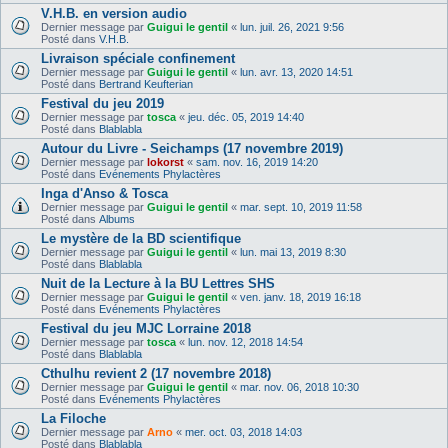
V.H.B. en version audio
Dernier message par
Guigui le gentil
«
lun. juil. 26, 2021 9:56
Posté dans
V.H.B.
Livraison spéciale confinement
Dernier message par
Guigui le gentil
«
lun. avr. 13, 2020 14:51
Posté dans
Bertrand Keufterian
Festival du jeu 2019
Dernier message par
tosca
«
jeu. déc. 05, 2019 14:40
Posté dans
Blablabla
Autour du Livre - Seichamps (17 novembre 2019)
Dernier message par
lokorst
«
sam. nov. 16, 2019 14:20
Posté dans
Evénements Phylactères
Inga d'Anso & Tosca
Dernier message par
Guigui le gentil
«
mar. sept. 10, 2019 11:58
Posté dans
Albums
Le mystère de la BD scientifique
Dernier message par
Guigui le gentil
«
lun. mai 13, 2019 8:30
Posté dans
Blablabla
Nuit de la Lecture à la BU Lettres SHS
Dernier message par
Guigui le gentil
«
ven. janv. 18, 2019 16:18
Posté dans
Evénements Phylactères
Festival du jeu MJC Lorraine 2018
Dernier message par
tosca
«
lun. nov. 12, 2018 14:54
Posté dans
Blablabla
Cthulhu revient 2 (17 novembre 2018)
Dernier message par
Guigui le gentil
«
mar. nov. 06, 2018 10:30
Posté dans
Evénements Phylactères
La Filoche
Dernier message par
Arno
«
mer. oct. 03, 2018 14:03
Posté dans
Blablabla