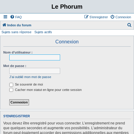
Le Phorum
FAQ
S’enregistrer
Connexion
Index du forum
Sujets sans réponse
Sujets actifs
e
c
Connexion
h
Nom d’utilisateur :
e
r
Mot de passe :
c
h
J’ai oublié mon mot de passe
e
Se souvenir de moi
r
Cacher mon statut en ligne pour cette session
S’ENREGISTRER
Vous devez être enregistré pour vous connecter. L’enregistrement ne prend
que quelques secondes et augmente vos possibilités. L’administrateur du
forum peut également accorder des permissions additionnelles aux membres