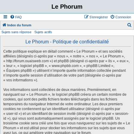
Le Phorum
FAQ
S’enregistrer
Connexion
Index du forum
Sujets sans réponse
Sujets actifs
e
c
Le Phorum - Politique de confidentialité
h
Cette politique explique en détail comment « Le Phorum » et ses sociétés
e
affiliées (désignés ci-après par « nous », « notre », « nos », « Le Phorum »,
« http://forum.ouaisweb.com ») et phpBB (désigné ci-après par « ils », « eux »,
r
« leur », « logiciel phpBB », « www.phpbb.com », « phpBB Limited »,
c
« Équipes phpBB ») utilisent n’importe quelle information collectée pendant
n’importe quelle session d’utilisation de votre part (désignée ci-après par
h
« vos informations »).
e
Vos informations sont collectées de deux manières. Premièrement, en
r
naviguant sur « Le Phorum », le logiciel phpBB créera un certain nombre de
cookies, qui sont des petits fichiers textes téléchargés dans les fichiers
temporaires du navigateur Internet de votre ordinateur. Les deux premiers
cookies ne contiennent qu’un identifiant utilisateur (désigné ci-après par
« user-id ») et un identifiant de session invité (désigné ci-après par « session-
id »), qui vous sont automatiquement assignés par le logiciel phpBB. Un
troisième cookie sera créé une fois que vous naviguerez sur les sujets de « Le
Phorum » et est utilisé pour stocker les informations sur les sujets que vous
avez lus, ce qui améliore votre navigation sur le forum.