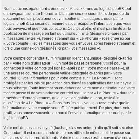
Nous pouvons également créer des cookies externes au logiciel phpBB tout
en naviguant sur « Le Phorum », bien que ceux-ci soient hors de portée du
document qui est prévu pour couvrir seulement les pages créées par le
logiciel phpBB. La seconde manière est de récupérer l’information que vous
nous envoyez et que nous collectons. Ceci peut être, et n’est pas limité à : la
publication de message en tant qu’utilisateur invité (désignée ci-après par
« messages invités »), l’enregistrement sur « Le Phorum » (désignée ici par
« votre compte ») et les messages que vous envoyez après l’enregistrement et
lors d’une connexion (désignés ici par « vos messages »).
Votre compte contiendra au minimum un identifiant unique (désigné ci-après
par « votre nom d’utilisateur »), un mot de passe personnel utilisé pour la
connexion à votre compte (désigné ci-après par « votre mot de passe »), et
une adresse courriel personnelle valide (désignée ci-après par « votre
courriel »). Vos informations pour votre compte sur « Le Phorum » sont
protégées par les lois de protection des données applicables dans le pays qui
nous héberge. Toute information en-dehors de votre nom d’utilisateur, de votre
mot de passe et de votre adresse courriel requise par « Le Phorum » durant la
procédure d’enregistrement, qu’elle soit obligatoire ou non, reste à la
discrétion de « Le Phorum ». Dans tous les cas, vous pouvez choisir quelle
information de votre compte sera affichée publiquement. De plus, dans votre
profil, vous pouvez souscrire ou non à l’envoi automatique de courriel par le
logiciel phpBB.
Votre mot de passe est crypté (hashage à sens unique) afin qu’il soit sécurisé.
Cependant, il est recommandé de ne pas utiliser le même mot de passe sur
plusieurs sites Internet différents. Votre mot de passe est le moyen d’accès à