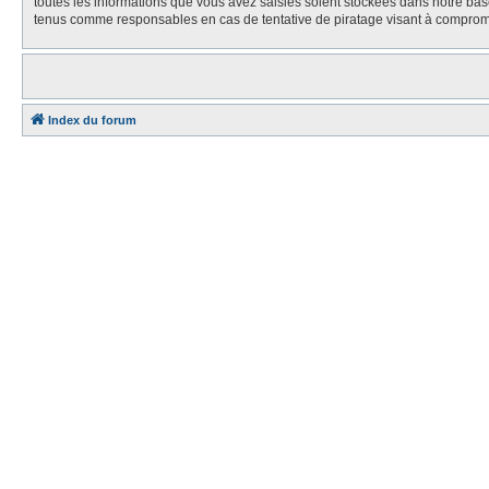
toutes les informations que vous avez saisies soient stockées dans notre bas
tenus comme responsables en cas de tentative de piratage visant à comprom
Index du forum