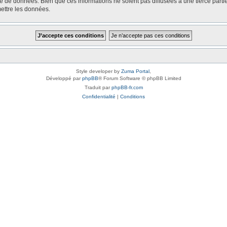
e de données. Bien que ces informations ne soient pas diffusées à une tierce part
ettre les données.
Style developer by
Zuma Portal
,
Développé par
phpBB
® Forum Software © phpBB Limited
Traduit par
phpBB-fr.com
Confidentialité
|
Conditions