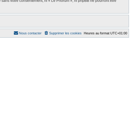
ie sans votre consentement, ni « Le Phorum », ni phpBB ne pourront être
Nous contacter
Supprimer les cookies
Heures au format
UTC+01:00