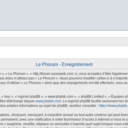
Le Phorum - Enregistrement
s », « Le Phorum », « http://forum.ouaisweb.com »), vous acceptez d’être légalemen
as et/ou n’utilisez pas « Le Phorum ». Nous pouvons modifier celles-ci à n’importe
tinuez d’utiliser « Le Phorum » alors que des changements ont été effectués, vous 
 « leur », « logiciel phpBB », « www.phpbb.com », « phpBB Limited », « Équipes php
 être téléchargé depuis
www.phpbb.com
. Le logiciel phpBB facilite seulement les 
us amples informations au sujet de phpBB, veuillez consulter :
https://www.phpbb
atoire, choquant, menaçant, à caractère sexuel ou tout autre contenu qui peut tran
 permanent, avec une notification à votre fournisseur d’accès à Internet si nous l
m » supprime, modifie, déplace ou verrouille n’importe quel sujet lorsque nous e