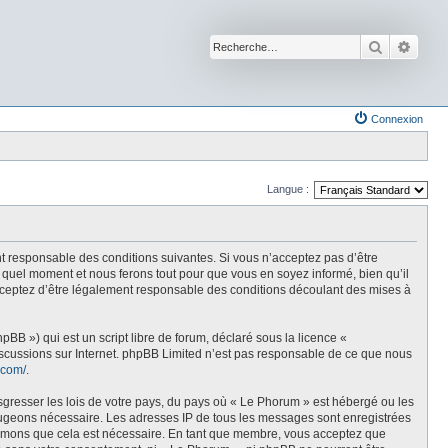
Recherche
Reche
Connexion
Langue :
t responsable des conditions suivantes. Si vous n’acceptez pas d’être
 quel moment et nous ferons tout pour que vous en soyez informé, bien qu’il
acceptez d’être légalement responsable des conditions découlant des mises à
BB ») qui est un script libre de forum, déclaré sous la licence «
discussions sur Internet. phpBB Limited n’est pas responsable de ce que nous
.com/
.
sgresser les lois de votre pays, du pays où « Le Phorum » est hébergé ou les
e jugeons nécessaire. Les adresses IP de tous les messages sont enregistrées
stimons que cela est nécessaire. En tant que membre, vous acceptez que