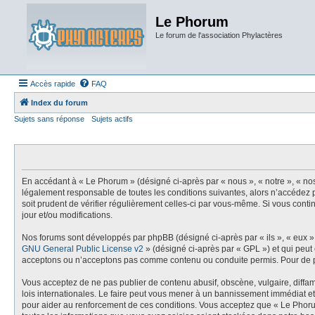
Le Phorum
Le forum de l'association Phylactères
Accès rapide
FAQ
Index du forum
Sujets sans réponse
Sujets actifs
En accédant à « Le Phorum » (désigné ci-après par « nous », « notre », « no
légalement responsable de toutes les conditions suivantes, alors n’accédez p
soit prudent de vérifier régulièrement celles-ci par vous-même. Si vous con
jour et/ou modifications.
Nos forums sont développés par phpBB (désigné ci-après par « ils », « eux »,
GNU General Public License v2
» (désigné ci-après par « GPL ») et qui peut
acceptons ou n’acceptons pas comme contenu ou conduite permis. Pour de pl
Vous acceptez de ne pas publier de contenu abusif, obscène, vulgaire, diffam
lois internationales. Le faire peut vous mener à un bannissement immédiat et
pour aider au renforcement de ces conditions. Vous acceptez que « Le Phoru