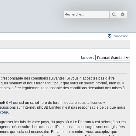
Recherche
Reche
Connexion
Langue :
t responsable des conditions suivantes. Si vous n’acceptez pas d’être
 quel moment et nous ferons tout pour que vous en soyez informé, bien qu’il
acceptez d’être légalement responsable des conditions découlant des mises à
BB ») qui est un script libre de forum, déclaré sous la licence «
discussions sur Internet. phpBB Limited n’est pas responsable de ce que nous
.com/
.
sgresser les lois de votre pays, du pays où « Le Phorum » est hébergé ou les
e jugeons nécessaire. Les adresses IP de tous les messages sont enregistrées
stimons que cela est nécessaire. En tant que membre, vous acceptez que