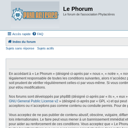
Le Phorum
Le forum de l'association Phylactères
Accès rapide
FAQ
Index du forum
Sujets sans réponse
Sujets actifs
En accédant à « Le Phorum » (désigné ci-après par « nous », « notre », « no
légalement responsable de toutes les conditions suivantes, alors n’accédez p
soit prudent de vérifier régulièrement celles-ci par vous-même. Si vous con
jour et/ou modifications.
Nos forums sont développés par phpBB (désigné ci-après par « ils », « eux »,
GNU General Public License v2
» (désigné ci-après par « GPL ») et qui peut
acceptons ou n’acceptons pas comme contenu ou conduite permis. Pour de pl
Vous acceptez de ne pas publier de contenu abusif, obscène, vulgaire, diffam
lois internationales. Le faire peut vous mener à un bannissement immédiat et
pour aider au renforcement de ces conditions. Vous acceptez que « Le Phoru