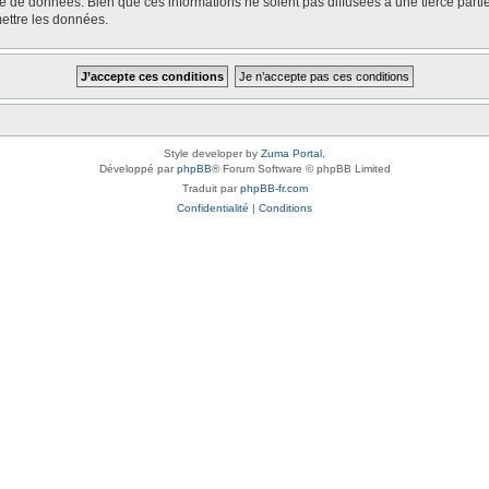
e de données. Bien que ces informations ne soient pas diffusées à une tierce part
ettre les données.
Style developer by
Zuma Portal
,
Développé par
phpBB
® Forum Software © phpBB Limited
Traduit par
phpBB-fr.com
Confidentialité
|
Conditions