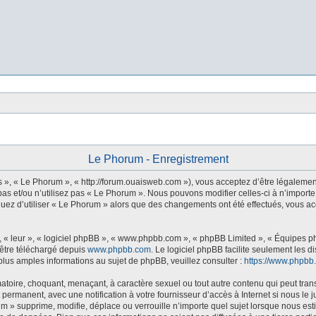
Le Phorum - Enregistrement
s », « Le Phorum », « http://forum.ouaisweb.com »), vous acceptez d’être légalemen
as et/ou n’utilisez pas « Le Phorum ». Nous pouvons modifier celles-ci à n’importe
tinuez d’utiliser « Le Phorum » alors que des changements ont été effectués, vous 
 « leur », « logiciel phpBB », « www.phpbb.com », « phpBB Limited », « Équipes php
 être téléchargé depuis
www.phpbb.com
. Le logiciel phpBB facilite seulement les 
us amples informations au sujet de phpBB, veuillez consulter :
https://www.phpbb
atoire, choquant, menaçant, à caractère sexuel ou tout autre contenu qui peut tran
 permanent, avec une notification à votre fournisseur d’accès à Internet si nous l
m » supprime, modifie, déplace ou verrouille n’importe quel sujet lorsque nous e