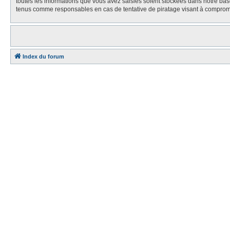
toutes les informations que vous avez saisies soient stockées dans notre bas
tenus comme responsables en cas de tentative de piratage visant à comprom
Index du forum