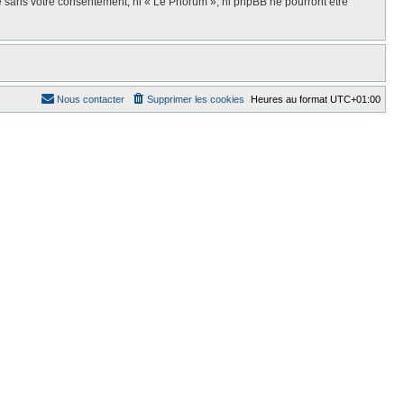
ie sans votre consentement, ni « Le Phorum », ni phpBB ne pourront être
Nous contacter
Supprimer les cookies
Heures au format
UTC+01:00