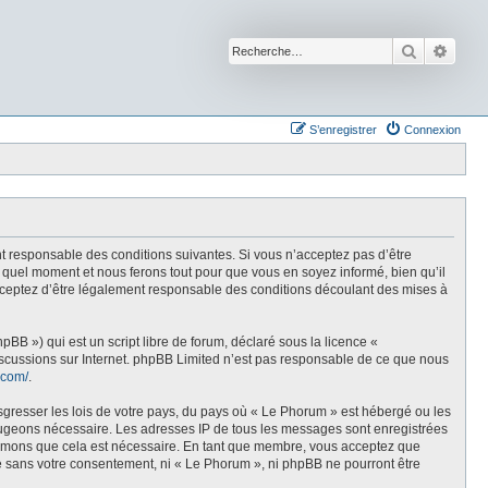
Recherche
Reche
S’enregistrer
Connexion
t responsable des conditions suivantes. Si vous n’acceptez pas d’être
 quel moment et nous ferons tout pour que vous en soyez informé, bien qu’il
acceptez d’être légalement responsable des conditions découlant des mises à
BB ») qui est un script libre de forum, déclaré sous la licence «
discussions sur Internet. phpBB Limited n’est pas responsable de ce que nous
.com/
.
sgresser les lois de votre pays, du pays où « Le Phorum » est hébergé ou les
e jugeons nécessaire. Les adresses IP de tous les messages sont enregistrées
stimons que cela est nécessaire. En tant que membre, vous acceptez que
ie sans votre consentement, ni « Le Phorum », ni phpBB ne pourront être