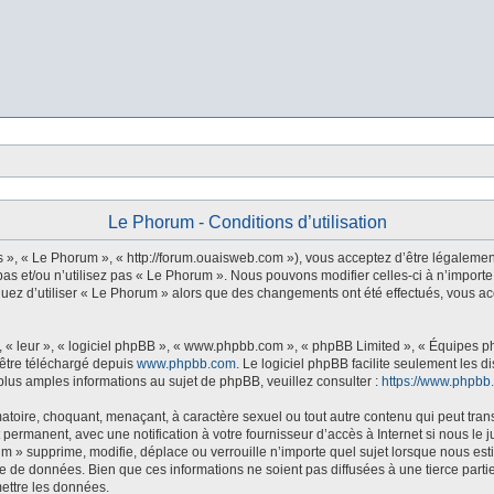
Le Phorum - Conditions d’utilisation
s », « Le Phorum », « http://forum.ouaisweb.com »), vous acceptez d’être légalemen
as et/ou n’utilisez pas « Le Phorum ». Nous pouvons modifier celles-ci à n’importe
tinuez d’utiliser « Le Phorum » alors que des changements ont été effectués, vous 
 « leur », « logiciel phpBB », « www.phpbb.com », « phpBB Limited », « Équipes php
 être téléchargé depuis
www.phpbb.com
. Le logiciel phpBB facilite seulement les 
us amples informations au sujet de phpBB, veuillez consulter :
https://www.phpbb
atoire, choquant, menaçant, à caractère sexuel ou tout autre contenu qui peut tran
 permanent, avec une notification à votre fournisseur d’accès à Internet si nous l
m » supprime, modifie, déplace ou verrouille n’importe quel sujet lorsque nous e
e de données. Bien que ces informations ne soient pas diffusées à une tierce part
ettre les données.