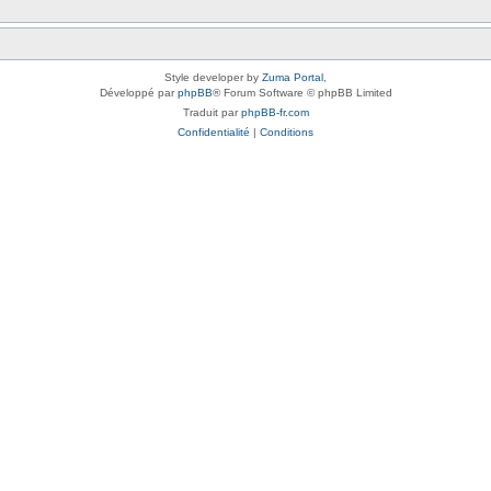
Style developer by
Zuma Portal
,
Développé par
phpBB
® Forum Software © phpBB Limited
Traduit par
phpBB-fr.com
Confidentialité
|
Conditions