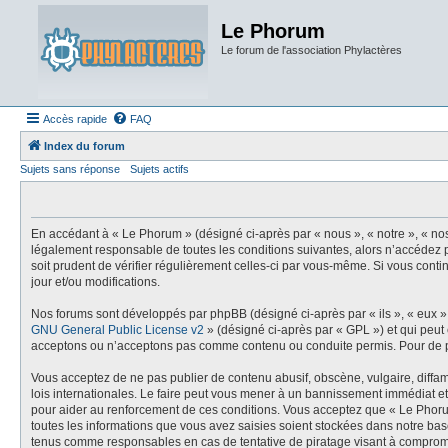
Le Phorum
Le forum de l'association Phylactères
Accès rapide
FAQ
Index du forum
Sujets sans réponse
Sujets actifs
En accédant à « Le Phorum » (désigné ci-après par « nous », « notre », « no
légalement responsable de toutes les conditions suivantes, alors n’accédez p
soit prudent de vérifier régulièrement celles-ci par vous-même. Si vous con
jour et/ou modifications.
Nos forums sont développés par phpBB (désigné ci-après par « ils », « eux »,
GNU General Public License v2
» (désigné ci-après par « GPL ») et qui peut
acceptons ou n’acceptons pas comme contenu ou conduite permis. Pour de pl
Vous acceptez de ne pas publier de contenu abusif, obscène, vulgaire, diffam
lois internationales. Le faire peut vous mener à un bannissement immédiat et
pour aider au renforcement de ces conditions. Vous acceptez que « Le Phoru
toutes les informations que vous avez saisies soient stockées dans notre bas
tenus comme responsables en cas de tentative de piratage visant à comprom