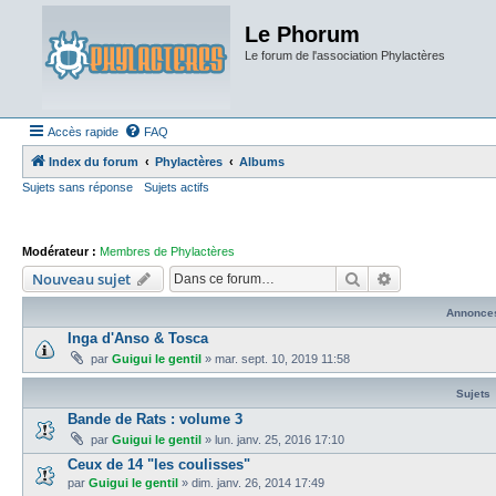
Le Phorum
Le forum de l'association Phylactères
Accès rapide
FAQ
Index du forum
Phylactères
Albums
Sujets sans réponse
Sujets actifs
Modérateur :
Membres de Phylactères
Rechercher
Recherche ava
Nouveau sujet
Annonce
Inga d'Anso & Tosca
par
Guigui le gentil
»
mar. sept. 10, 2019 11:58
Sujets
Bande de Rats : volume 3
par
Guigui le gentil
»
lun. janv. 25, 2016 17:10
Ceux de 14 "les coulisses"
par
Guigui le gentil
»
dim. janv. 26, 2014 17:49