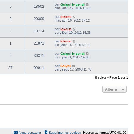
par
Guigui le gentil
0
18502
dim. janv. 26, 2014 11:18
par
lokorst
0
20309
mar. avr. 10, 2012 17:12
par
lokorst
2
19714
ven. févr. 10, 2012 16:33
par
lokorst
1
21872
lun. janv. 15, 2018 13:14
par
Guigui le gentil
9
36371
mer. juin 21, 2017 14:28
par
Solynk
37
99011
ven. sept. 12, 2008 11:48
8 sujets • Page
1
sur
1
Aller à
Nous contacter
Supprimer les cookies
Heures au format
UTC+01:00