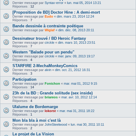
Dernier message par
Syntax-error
«
lun. mai 05, 2014 13:21
Réponses :
12
[Proposition de BD] Doctor Hine : A demi-mort
Dernier message par
Eudo
«
dim. mars 23, 2014 12:24
Réponses :
7
Bande dessinée à contrainte poétique
Dernier message par
Wiglaf
«
dim. déc. 08, 2013 20:11
Dessinateur trouvé / BD Heroic Fantasy
Dernier message par
circkle
«
dim. mars 10, 2013 23:51
Réponses :
7
Western "Balade pour un pendu"
Dernier message par
circkle
«
mer. janv. 09, 2013 19:17
Réponses :
4
STARFIRE 2-MechaMonkeyComics
Dernier message par
alvin
«
dim. oct. 21, 2012 16:31
Réponses :
3
Participation
Dernier message par
Fonichon
«
mar. mai 01, 2012 9:15
Réponses :
14
23h de la BD : Grande solitude (sex inside)
Dernier message par
briareos
«
mar. avr. 10, 2012 12:14
Réponses :
4
Ulalume de Bordemarge
Dernier message par
lokorst
«
mar. mai 31, 2011 18:22
Réponses :
1
Mon bla bla à moi c'est là
Dernier message par
JohnSteelwood
«
lun. mai 30, 2011 10:11
Réponses :
2
Le projet de La Vision