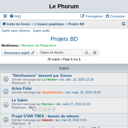
Le Phorum
FAQ
S’enregistrer
Connexion
Index du forum
L'espace graphique
Projets BD
Sujets sans réponse
Sujets actifs
e
Projets BD
c
h
Modérateur :
Membres de Phylactères
e
Rechercher
Recherche avanc
Nouveau sujet
r
28 sujets • Page
1
sur
1
c
Sujets
h
"Désillusions" dessiné par Simon
e
Dernier message par
Le Veneur
«
lun. déc. 22, 2025 12:19
Réponses :
2
r
Actus Fidei
Dernier message par
Jmyfromnwh
«
mer. sept. 24, 2025 19:29
Le Sabre
Dernier message par
Huctus
«
dim. août 27, 2023 16:15
Réponses :
45
1
2
3
4
Projet STAR TREK : besoin de retours
Dernier message par
lokorst
«
jeu. mai 19, 2022 9:53
Réponses :
4