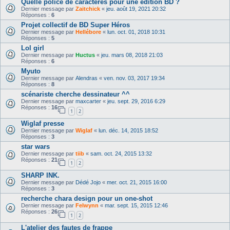
Quelle police de caractères pour une édition BD ?
Dernier message par
Zaitchick
«
jeu. août 19, 2021 20:32
Réponses :
6
Projet collectif de BD Super Héros
Dernier message par
Hellébore
«
lun. oct. 01, 2018 10:31
Réponses :
5
Lol girl
Dernier message par
Huctus
«
jeu. mars 08, 2018 21:03
Réponses :
6
Myuto
Dernier message par
Alendras
«
ven. nov. 03, 2017 19:34
Réponses :
8
scénariste cherche dessinateur ^^
Dernier message par
maxcarter
«
jeu. sept. 29, 2016 6:29
Réponses :
16
1
2
Wiglaf presse
Dernier message par
Wiglaf
«
lun. déc. 14, 2015 18:52
Réponses :
3
star wars
Dernier message par
tiib
«
sam. oct. 24, 2015 13:32
Réponses :
21
1
2
SHARP INK.
Dernier message par
Dédé Jojo
«
mer. oct. 21, 2015 16:00
Réponses :
3
recherche chara design pour un one-shot
Dernier message par
Felwynn
«
mar. sept. 15, 2015 12:46
Réponses :
26
1
2
L'atelier des fautes de frappe