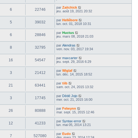
par
Zaitchick
6
22746
jeu. août 19, 2021 20:32
par
Hellébore
5
39032
lun. oct. 01, 2018 10:31
par
Huctus
6
28846
jeu. mars 08, 2018 21:03
par
Alendras
8
32795
ven. nov. 03, 2017 19:34
par
maxcarter
16
54547
jeu. sept. 29, 2016 6:29
par
Wiglaf
3
21412
lun. déc. 14, 2015 18:52
par
tiib
21
63441
sam. oct. 24, 2015 13:32
par
Dédé Jojo
3
17745
mer. oct. 21, 2015 16:00
par
Felwynn
26
80888
mar. sept. 15, 2015 12:46
par
Syntax-error
12
41233
lun. mai 05, 2014 13:21
par
Eudo
7
527080
dim. mars 23, 2014 12:24