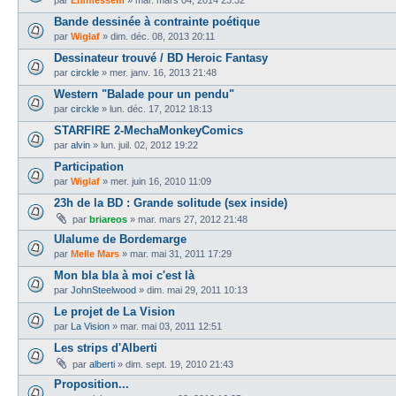
Bande dessinée à contrainte poétique
par
Wiglaf
»
dim. déc. 08, 2013 20:11
Dessinateur trouvé / BD Heroic Fantasy
par
circkle
»
mer. janv. 16, 2013 21:48
Western "Balade pour un pendu"
par
circkle
»
lun. déc. 17, 2012 18:13
STARFIRE 2-MechaMonkeyComics
par
alvin
»
lun. juil. 02, 2012 19:22
Participation
par
Wiglaf
»
mer. juin 16, 2010 11:09
23h de la BD : Grande solitude (sex inside)
par
briareos
»
mar. mars 27, 2012 21:48
Ulalume de Bordemarge
par
Melle Mars
»
mar. mai 31, 2011 17:29
Mon bla bla à moi c'est là
par
JohnSteelwood
»
dim. mai 29, 2011 10:13
Le projet de La Vision
par
La Vision
»
mar. mai 03, 2011 12:51
Les strips d'Alberti
par
alberti
»
dim. sept. 19, 2010 21:43
Proposition...