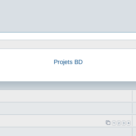
Projets BD
ncée
1
2
3
4