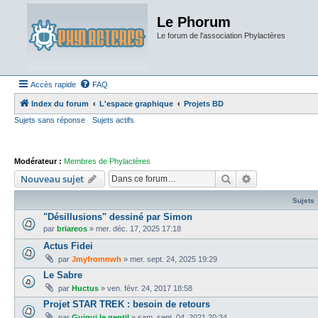
Le Phorum
Le forum de l'association Phylactères
Accès rapide
FAQ
Index du forum
L'espace graphique
Projets BD
Sujets sans réponse
Sujets actifs
Modérateur :
Membres de Phylactères
Rechercher
Recherche ava
Nouveau sujet
Sujets
"Désillusions" dessiné par Simon
par
briareos
»
mer. déc. 17, 2025 17:18
Actus Fidei
par
Jmyfromnwh
»
mer. sept. 24, 2025 19:29
Le Sabre
par
Huctus
»
ven. févr. 24, 2017 18:58
Projet STAR TREK : besoin de retours
par
Guigui le gentil
»
sam. sept. 04, 2021 20:34