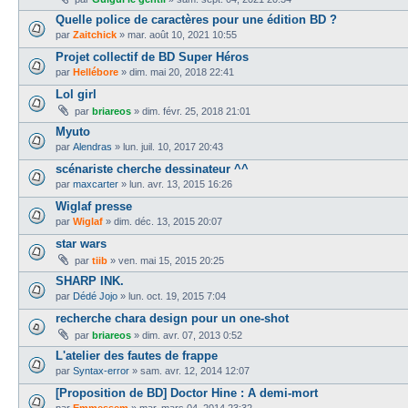
Quelle police de caractères pour une édition BD ?
par
Zaitchick
»
mar. août 10, 2021 10:55
Projet collectif de BD Super Héros
par
Hellébore
»
dim. mai 20, 2018 22:41
Lol girl
par
briareos
»
dim. févr. 25, 2018 21:01
Myuto
par
Alendras
»
lun. juil. 10, 2017 20:43
scénariste cherche dessinateur ^^
par
maxcarter
»
lun. avr. 13, 2015 16:26
Wiglaf presse
par
Wiglaf
»
dim. déc. 13, 2015 20:07
star wars
par
tiib
»
ven. mai 15, 2015 20:25
SHARP INK.
par
Dédé Jojo
»
lun. oct. 19, 2015 7:04
recherche chara design pour un one-shot
par
briareos
»
dim. avr. 07, 2013 0:52
L'atelier des fautes de frappe
par
Syntax-error
»
sam. avr. 12, 2014 12:07
[Proposition de BD] Doctor Hine : A demi-mort
par
Emmessem
»
mar. mars 04, 2014 23:32