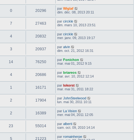
par
Wiglaf
0
20296
dim. déc. 08, 2013 20:11
par
circkle
7
27463
dim. mars 10, 2013 23:51
par
circkle
4
20832
mer. janv. 09, 2013 19:17
par
alvin
3
20937
dim. oct. 21, 2012 16:31
par
Fonichon
14
76250
mar. mai 01, 2012 9:15
par
briareos
4
20686
mar. avr. 10, 2012 12:14
par
lokorst
1
16171
mar. mai 31, 2011 18:22
par
JohnSteelwood
2
17904
lun. mai 30, 2011 10:11
par
La Vision
2
16389
mer. mai 04, 2011 12:05
par
alberti
23
55014
sam. oct. 09, 2010 14:14
par
romainherpe
5
21223