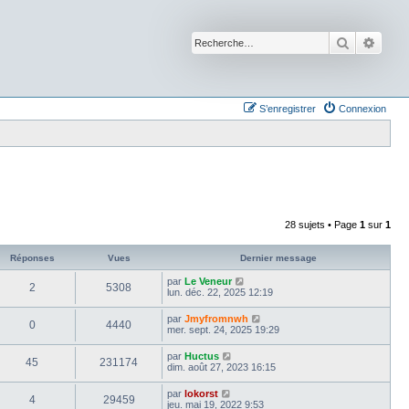
Recherche
Reche
S’enregistrer
Connexion
28 sujets • Page
1
sur
1
Réponses
Vues
Dernier message
par
Le Veneur
2
5308
lun. déc. 22, 2025 12:19
par
Jmyfromnwh
0
4440
mer. sept. 24, 2025 19:29
par
Huctus
45
231174
dim. août 27, 2023 16:15
par
lokorst
4
29459
jeu. mai 19, 2022 9:53