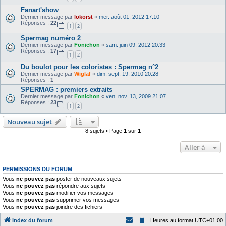
Fanart'show
Dernier message par
lokorst
«
mer. août 01, 2012 17:10
Réponses :
22
1
2
Spermag numéro 2
Dernier message par
Fonichon
«
sam. juin 09, 2012 20:33
Réponses :
17
1
2
Du boulot pour les coloristes : Spermag n°2
Dernier message par
Wiglaf
«
dim. sept. 19, 2010 20:28
Réponses :
1
SPERMAG : premiers extraits
Dernier message par
Fonichon
«
ven. nov. 13, 2009 21:07
Réponses :
23
1
2
Nouveau sujet
8 sujets • Page
1
sur
1
Aller à
PERMISSIONS DU FORUM
Vous
ne pouvez pas
poster de nouveaux sujets
Vous
ne pouvez pas
répondre aux sujets
Vous
ne pouvez pas
modifier vos messages
Vous
ne pouvez pas
supprimer vos messages
Vous
ne pouvez pas
joindre des fichiers
Index du forum
Heures au format
UTC+01:00