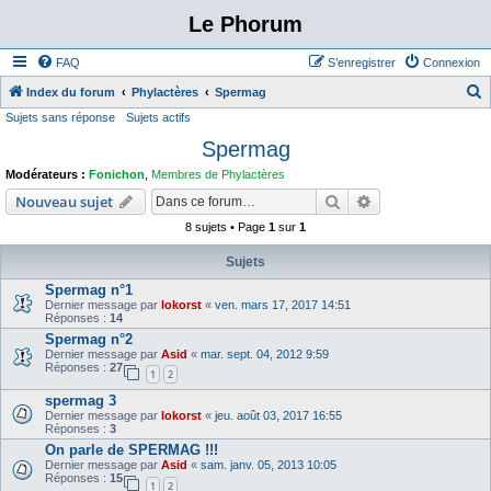
Le Phorum
FAQ
S’enregistrer
Connexion
Index du forum
Phylactères
Spermag
Sujets sans réponse
Sujets actifs
e
Spermag
c
h
Modérateurs :
Fonichon
,
Membres de Phylactères
e
Rechercher
Recherche avanc
Nouveau sujet
r
8 sujets • Page
1
sur
1
c
Sujets
h
Spermag n°1
e
Dernier message par
lokorst
«
ven. mars 17, 2017 14:51
Réponses :
14
r
Spermag n°2
Dernier message par
Asid
«
mar. sept. 04, 2012 9:59
Réponses :
27
1
2
spermag 3
Dernier message par
lokorst
«
jeu. août 03, 2017 16:55
Réponses :
3
On parle de SPERMAG !!!
Dernier message par
Asid
«
sam. janv. 05, 2013 10:05
Réponses :
15
1
2