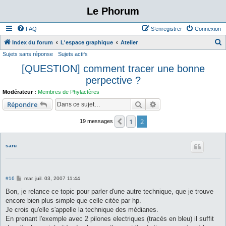
Le Phorum
FAQ
S’enregistrer
Connexion
Index du forum
L'espace graphique
Atelier
Sujets sans réponse
Sujets actifs
e
[QUESTION] comment tracer une bonne
c
perpective ?
h
e
Modérateur :
Membres de Phylactères
Rechercher
Recherche avancée
r
Répondre
c
1
2
Précédente
19 messages
h
e
saru
r
M
#16
mar. juil. 03, 2007 11:44
e
s
Bon, je relance ce topic pour parler d'une autre technique, que je trouve
s
encore bien plus simple que celle citée par hp.
a
g
Je crois qu'elle s'appelle la technique des médianes.
e
En prenant l'exemple avec 2 pilones electriques (tracés en bleu) il suffit