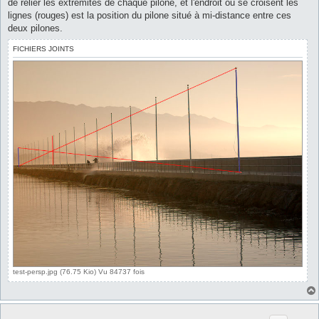
de relier les extrémités de chaque pilone, et l'endroit ou se croisent les
lignes (rouges) est la position du pilone situé à mi-distance entre ces
deux pilones.
FICHIERS JOINTS
test-persp.jpg (76.75 Kio) Vu 84737 fois