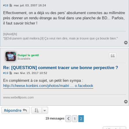
M
#18
mar. juil. 03, 2007 16:24
e
s
Effectivement, on a déjà vu des pers' absolument correctes au millimètre
s
près donner un rendu étrange au final dans une planche de BD... Parfois,
a
g
il faut savoir tricher !
e
[b]Asid[/b]
"[i]Odi panem quid meliora.[/i] Ça veut rien dire, mais je trouve que ça boucle bien."
Guigui le gentil
Scarabée
Re: [QUESTION] comment tracer une bonne perpective ?
M
#19
mer. févr. 15, 2017 10:52
e
s
En complément à ce sujet, un petit lien sympa :
s
http://cheese.konbini.com/photos/maitri ... o.facebook
a
g
e
www.webellipses.com
Répondre
1
2
Précédente
19 messages