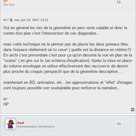
HP
Phi Unit
M
#17
mar. juil. 03, 2007 13:11
e
s
Oui en général les lois de la géométrie en pers reste valable et donc le
s
centre d'un plan c'est l'intersection de ces diagonales...
a
g
e
mais cette technique ne te permet pas de placer les deux poteaux bleu
dans l'espace réellement où tu veux! ( quelle est la distance en mètres?)
En archi c'est primordiale c'est pour ça qu'on dessine la vue en plan de la
"scène" ( en gris sur le 1er schéma d'explication). Après la mise en place
du volume enveloppe on utilise effectivement des raccourcis de dessin
plus proche du croquis perspectif que de la géométrie descriptive....
maintenant en BD, animation, etc...les approximations et "effet" d'images
sont toujours possible voir souhaitable pour renforcer la narration...
à+
HP
Asid
Administrateur Omnipotent