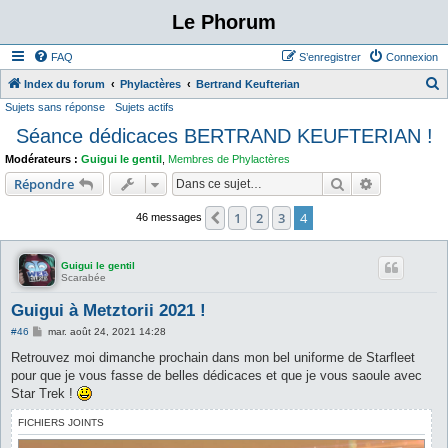
Le Phorum
FAQ
S’enregistrer
Connexion
Index du forum
Phylactères
Bertrand Keufterian
Sujets sans réponse
Sujets actifs
e
Séance dédicaces BERTRAND KEUFTERIAN !
c
h
Modérateurs :
Guigui le gentil
,
Membres de Phylactères
e
Rechercher
Recherche 
Répondre
r
1
2
3
4
Précédente
46 messages
c
h
Guigui le gentil
e
Scarabée
r
Guigui à Metztorii 2021 !
M
#46
mar. août 24, 2021 14:28
e
s
Retrouvez moi dimanche prochain dans mon bel uniforme de Starfleet
s
pour que je vous fasse de belles dédicaces et que je vous saoule avec
a
g
Star Trek !
e
FICHIERS JOINTS