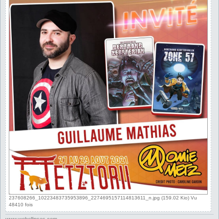
237608266_10223483735953896_2274695157114813611_n.jpg (159.02 Kio) Vu
48410 fois
www.webellipses.com