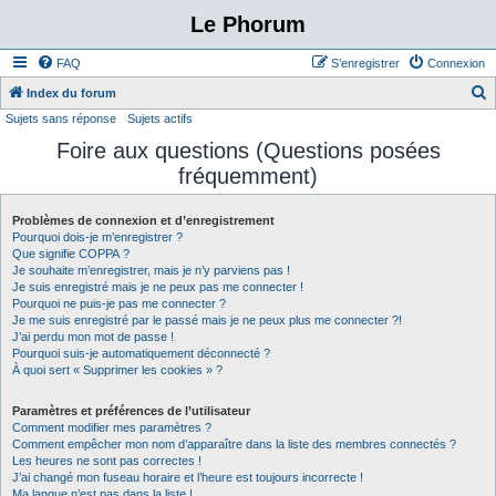
Le Phorum
FAQ
S’enregistrer
Connexion
Index du forum
Sujets sans réponse
Sujets actifs
e
Foire aux questions (Questions posées
c
fréquemment)
h
e
Problèmes de connexion et d’enregistrement
r
Pourquoi dois-je m’enregistrer ?
c
Que signifie COPPA ?
Je souhaite m’enregistrer, mais je n’y parviens pas !
h
Je suis enregistré mais je ne peux pas me connecter !
Pourquoi ne puis-je pas me connecter ?
e
Je me suis enregistré par le passé mais je ne peux plus me connecter ?!
r
J’ai perdu mon mot de passe !
Pourquoi suis-je automatiquement déconnecté ?
À quoi sert « Supprimer les cookies » ?
Paramètres et préférences de l’utilisateur
Comment modifier mes paramètres ?
Comment empêcher mon nom d’apparaître dans la liste des membres connectés ?
Les heures ne sont pas correctes !
J’ai changé mon fuseau horaire et l’heure est toujours incorrecte !
Ma langue n’est pas dans la liste !