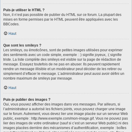
Puis-je utiliser le HTML ?
Non, il n’est pas possible de publier du HTML sur ce forum. La plupart des
mises en forme permises par le HTML peuvent être appliquées avec les
BBCodes.
Haut
Que sont les smileys ?
Les smileys, ou émoticônes, sont de petites images utilisées pour exprimer
des sentiments avec un code simple, exemple : :) signifie joyeux, :( signifie
triste. La liste complète des smileys est visible sur la page de rédaction de
message. Essayez toutefois de ne pas en abuser. Ils peuvent rapidement
rendre un message illisible et un modérateur peut décider de les retirer ou
simplement d’effacer le message. L’administrateur peut aussi avoir défini un
nombre maximum de smileys par message.
Haut
Puis-je publier des images ?
Oui, vous pouvez afficher des images dans vos messages. Par ailleurs, si
l’administrateur a autorisé les fichiers joints, vous pouvez charger une image
sur le forum. Autrement, vous devez lier une image placée sur un serveur Web
public, exemple : http://www.exemple.com/mon-image.gif. Vous ne pouvez pas
lier des images de votre ordinateur (sauf si c’est un serveur Web public) ni des
images placées derrière des mécanismes d’authentification, exemple : boîtes