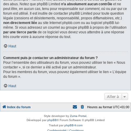
des abus. Notez que phpBB Limited
n’a absolument aucun contrôle
et ne
peut être, en aucun cas, tenu pour responsable sur
comment
,
où
ou
par qui
ce
forum est utilisé. Il est inutile de contacter phpBB Limited pour toute question
légale (cessions et désistements, responsabilité, propos diffamatoires, etc.)
non directement liée
au site Internet phpbb.com ou au logiciel phpBB lui-
même. Si vous adressez un courriel au groupe phpBB à propos de l’utilisation
par une tierce partie
de ce logiciel vous devez vous attendre à une réponse
très courte voire à aucune réponse du tout.
Haut
Comment puis-je contacter un administrateur du forum ?
Pour l’ensemble des utilisateurs du forum, vous pouvez utiliser le lien « Nous
contacter », si ce dernier a été activé par un administrateur.
Pour les membres du forum, vous pouvez également utiliser le lien « L’équipe
du forum ».
Haut
Aller à
Index du forum
Heures au format
UTC+01:00
Style developer by
Zuma Portal
,
Développé par
phpBB
® Forum Software © phpBB Limited
Traduit par
phpBB-fr.com
Confidentialité
|
Conditions