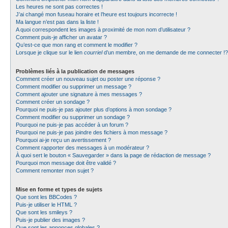
Les heures ne sont pas correctes !
J’ai changé mon fuseau horaire et l’heure est toujours incorrecte !
Ma langue n’est pas dans la liste !
A quoi correspondent les images à proximité de mon nom d’utilisateur ?
Comment puis-je afficher un avatar ?
Qu’est-ce que mon rang et comment le modifier ?
Lorsque je clique sur le lien
courriel
d’un membre, on me demande de me connecter !?
Problèmes liés à la publication de messages
Comment créer un nouveau sujet ou poster une réponse ?
Comment modifier ou supprimer un message ?
Comment ajouter une signature à mes messages ?
Comment créer un sondage ?
Pourquoi ne puis-je pas ajouter plus d’options à mon sondage ?
Comment modifier ou supprimer un sondage ?
Pourquoi ne puis-je pas accéder à un forum ?
Pourquoi ne puis-je pas joindre des fichiers à mon message ?
Pourquoi ai-je reçu un avertissement ?
Comment rapporter des messages à un modérateur ?
À quoi sert le bouton « Sauvegarder » dans la page de rédaction de message ?
Pourquoi mon message doit être validé ?
Comment remonter mon sujet ?
Mise en forme et types de sujets
Que sont les BBCodes ?
Puis-je utiliser le HTML ?
Que sont les smileys ?
Puis-je publier des images ?
Que sont les annonces globales ?