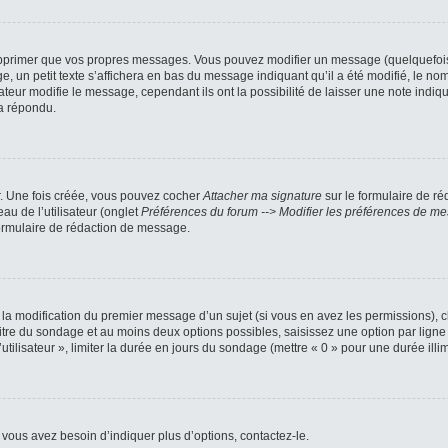
pprimer que vos propres messages. Vous pouvez modifier un message (quelquefois d
petit texte s’affichera en bas du message indiquant qu’il a été modifié, le nombre
ur modifie le message, cependant ils ont la possibilité de laisser une note indiqua
a répondu.
r. Une fois créée, vous pouvez cocher
Attacher ma signature
sur le formulaire de ré
au de l’utilisateur (onglet
Préférences du forum --> Modifier les préférences de m
ormulaire de rédaction de message.
u la modification du premier message d’un sujet (si vous en avez les permissions), c
titre du sondage et au moins deux options possibles, saisissez une option par li
utilisateur », limiter la durée en jours du sondage (mettre « 0 » pour une durée illimi
vous avez besoin d’indiquer plus d’options, contactez-le.