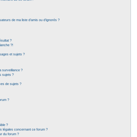
sateurs de ma liste d’amis ou d’ignorés ?
sultat ?
lanche ?!
ages et sujets ?
la surveillance ?
s sujets ?
es de sujets ?
forum ?
ible ?
ns légales concernant ce forum ?
ur du forum ?