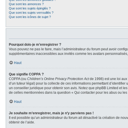
Que sont les annonces ?
Que sont les sujets épinglés ?
Que sont les sujets verrouillés ?
Que sont les icônes de sujet ?
Pourquoi dois-je m’enregistrer ?
Vous pouvez ne pas le faire, mais l’administrateur du forum peut avoir configu
supplémentaires inaccessibles aux invités comme les avatars personnalisés, l
Haut
Que signifie COPPA ?
COPPA (ou
Children’s Online Privacy Protection Act
de 1998) est une loi aux 
d’un tuteur légal) pour la collecte de ces informations permettant d’identifie
un conseiller juridique pour obtenir son avis. Notez que phpBB Limited et les
de celles mentionnées dans la question « Qui contacter pour les abus ou les
Haut
Je souhaite m’enregistrer, mais je n’y parviens pas !
Il est possible qu’un administrateur du forum ait désactivé la création de nou
obtenir de l’aide.