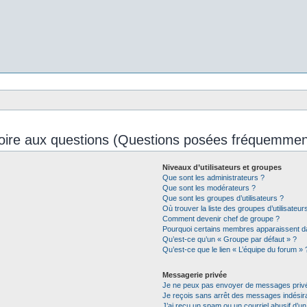
oire aux questions (Questions posées fréquemmen
Niveaux d’utilisateurs et groupes
Que sont les administrateurs ?
Que sont les modérateurs ?
Que sont les groupes d’utilisateurs ?
Où trouver la liste des groupes d’utilisateu
Comment devenir chef de groupe ?
Pourquoi certains membres apparaissent da
Qu’est-ce qu’un « Groupe par défaut » ?
Qu’est-ce que le lien « L’équipe du forum » 
Messagerie privée
Je ne peux pas envoyer de messages privé
Je reçois sans arrêt des messages indésira
J’ai reçu un spam ou un courriel abusif d’