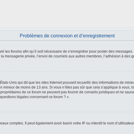
Problèmes de connexion et d’enregistrement
ré les forums afin qu’il soit nécessaire de s’enregistrer pour poster des messages. 
a messagerie privée, l’envoi de courriels aux autres membres, l’adhésion à des gr
États-Unis qui dit que les sites Internet pouvant recueillir des informations de mi
r un mineur de moins de 13 ans. Si vous n’êtes pas sûr que cela s’applique à vous, l
 propriétaires de ce forum ne peuvent pas fournir de conseils juridiques et ne saura
 questions légales concernant ce forum ? ».
veaux comptes. Il peut également avoir banni votre IP ou interdit le nom d’utilisate