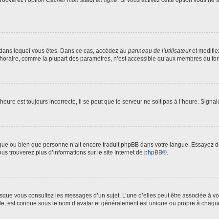
trouverez l’option
Cacher mon statut en ligne
. Si vous activez cette option vous ne
lui dans lequel vous êtes. Dans ce cas, accédez au
panneau de l’utilisateur
et modifie
 horaire, comme la plupart des paramètres, n’est accessible qu’aux membres du foru
heure est toujours incorrecte, il se peut que le serveur ne soit pas à l’heure. Signa
langue ou bien que personne n’ait encore traduit phpBB dans votre langue. Essayez 
ous trouverez plus d’informations sur le site Internet de
phpBB
®.
orsque vous consultez les messages d’un sujet. L’une d’elles peut être associée à 
nde, est connue sous le nom d’avatar et généralement est unique ou propre à chaq