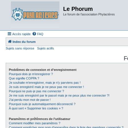
Le Phorum
Le forum de l'association Phylactères
Accès rapide
FAQ
Index du forum
Sujets sans réponse
Sujets actifs
F
Problèmes de connexion et d’enregistrement
Pourquoi dois-je m’enregistrer ?
Que signifie COPPA ?
Je souhaite m’enregistrer, mais je n’y parviens pas !
Je suis enregistré mais je ne peux pas me connecter !
Pourquoi ne puis-je pas me connecter ?
Je me suis enregistré par le passé mais je ne peux plus me connecter ?!
J’ai perdu mon mot de passe !
Pourquoi suis-je automatiquement déconnecté ?
À quoi sert « Supprimer les cookies » ?
Paramètres et préférences de l’utilisateur
Comment modifier mes paramètres ?
Comment empêcher mon nom d’apparaître dans la liste des membres connectés ?