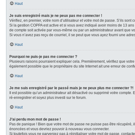
Haut
Je suis enregistré mais je ne peux pas me connecter !
Vérifiez, en premier, votre nom d’utilisateur et votre mot de passe. S’ils sont cor
Si la gestion COPPA est active et si vous avez indiqué avoir moins de 13 ans 
de compte soit activée par vous-même ou par un administrateur avant que vous 
Si vous n’avez pas reçu de courriel, il se peut que vous ayez fourni une adresse
Haut
Pourquoi ne puis-je pas me connecter ?
Plusieurs raisons pourraient expliquer cela. Premièrement, vérifiez que votre n
également possible que le propriétaire du site Internet ait une erreur de config
Haut
Je me suis enregistré par le passé mais je ne peux plus me connecter ?!
Il est possible qu’un administrateur ait désactivé ou supprimé votre compte. E
ré-enregistrer et soyez plus investi sur le forum.
Haut
J’ai perdu mon mot de passe !
Pas de panique ! Bien que votre mot de passe ne puisse pas être récupéré, il 
énoncées et vous devriez pouvoir à nouveau vous connecter.
Si toutefois vous ne parveniez pas à réinitialiser votre mot de passe, contact