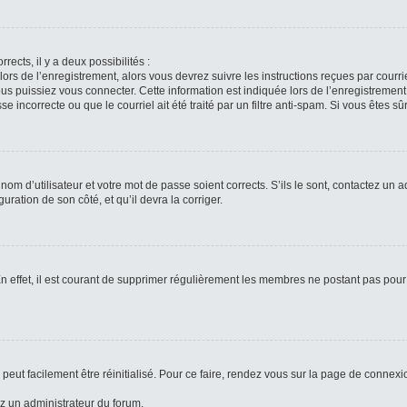
rects, il y a deux possibilités :
lors de l’enregistrement, alors vous devrez suivre les instructions reçues par cour
puissiez vous connecter. Cette information est indiquée lors de l’enregistrement. 
 incorrecte ou que le courriel ait été traité par un filtre anti-spam. Si vous êtes sû
om d’utilisateur et votre mot de passe soient corrects. S’ils le sont, contactez un a
uration de son côté, et qu’il devra la corriger.
n effet, il est courant de supprimer régulièrement les membres ne postant pas pour 
peut facilement être réinitialisé. Pour ce faire, rendez vous sur la page de connexi
ez un administrateur du forum.