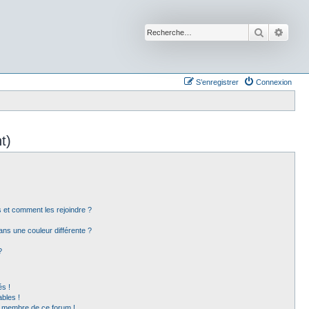
Recherche
Reche
S’enregistrer
Connexion
t)
rs et comment les rejoindre ?
ns une couleur différente ?
?
s !
bles !
un membre de ce forum !