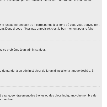
 serez visible que par les administrateurs, les modérateurs et vous-même.
z le fuseau horaire afin qu’il corresponde à la zone où vous vous trouvez (ex :
m. Donc si vous n’êtes pas enregistré, c’est le bon moment pour le faire.
lez ce problème à un administrateur.
de demander à un administrateur du forum d’installer la langue désirée. Si
votre rang, généralement des étoiles ou des blocs indiquant votre nombre de
ue membre.