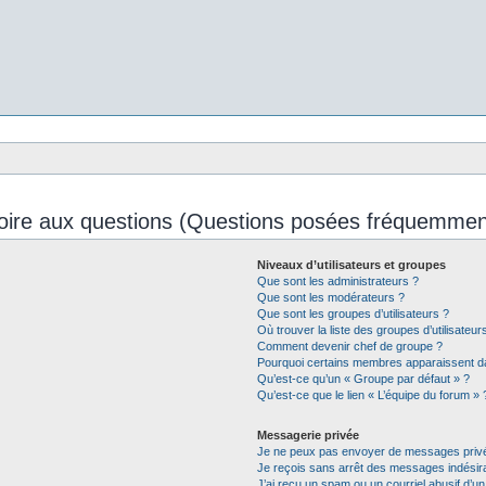
oire aux questions (Questions posées fréquemmen
Niveaux d’utilisateurs et groupes
Que sont les administrateurs ?
Que sont les modérateurs ?
Que sont les groupes d’utilisateurs ?
Où trouver la liste des groupes d’utilisateu
Comment devenir chef de groupe ?
Pourquoi certains membres apparaissent da
Qu’est-ce qu’un « Groupe par défaut » ?
Qu’est-ce que le lien « L’équipe du forum » 
Messagerie privée
Je ne peux pas envoyer de messages privé
Je reçois sans arrêt des messages indésira
J’ai reçu un spam ou un courriel abusif d’