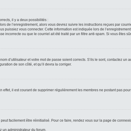
rects, il y a deux possibilités :
lors de l’enregistrement, alors vous devrez suivre les instructions reçues par cour
puissiez vous connecter. Cette information est indiquée lors de l’enregistrement. 
 incorrecte ou que le courriel ait été traité par un filtre anti-spam. Si vous êtes sû
om d’utilisateur et votre mot de passe soient corrects. S’ils le sont, contactez un a
uration de son côté, et qu’il devra la corriger.
n effet, il est courant de supprimer régulièrement les membres ne postant pas pour 
peut facilement être réinitialisé. Pour ce faire, rendez vous sur la page de connexi
ez un administrateur du forum.