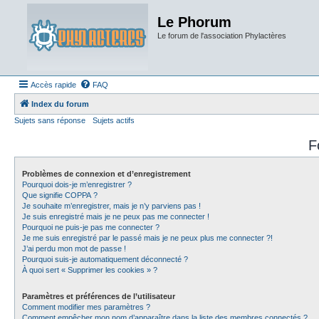
Le Phorum
Le forum de l'association Phylactères
Accès rapide
FAQ
Index du forum
Sujets sans réponse
Sujets actifs
F
Problèmes de connexion et d’enregistrement
Pourquoi dois-je m’enregistrer ?
Que signifie COPPA ?
Je souhaite m’enregistrer, mais je n’y parviens pas !
Je suis enregistré mais je ne peux pas me connecter !
Pourquoi ne puis-je pas me connecter ?
Je me suis enregistré par le passé mais je ne peux plus me connecter ?!
J’ai perdu mon mot de passe !
Pourquoi suis-je automatiquement déconnecté ?
À quoi sert « Supprimer les cookies » ?
Paramètres et préférences de l’utilisateur
Comment modifier mes paramètres ?
Comment empêcher mon nom d’apparaître dans la liste des membres connectés ?