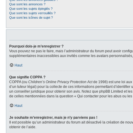
Que sont les annonces ?
Que sont les sujets épinglés ?
Que sont les sujets verrouillés ?
Que sont les icônes de sujet ?
Pourquoi dois-je m’enregistrer ?
Vous pouvez ne pas le faire, mais l’administrateur du forum peut avoir configu
supplémentaires inaccessibles aux invités comme les avatars personnalisés, l
Haut
Que signifie COPPA ?
COPPA (ou
Children’s Online Privacy Protection Act
de 1998) est une loi aux 
d’un tuteur légal) pour la collecte de ces informations permettant d’identifie
un conseiller juridique pour obtenir son avis. Notez que phpBB Limited et les
de celles mentionnées dans la question « Qui contacter pour les abus ou les
Haut
Je souhaite m’enregistrer, mais je n’y parviens pas !
Il est possible qu’un administrateur du forum ait désactivé la création de nou
obtenir de l’aide.