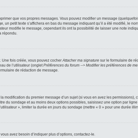
pprimer que vos propres messages. Vous pouvez modifier un message (quelquefois d
petit texte s’affichera en bas du message indiquant qu’il a été modifié, le nombre
ur modifie le message, cependant ils ont la possibilité de laisser une note indiqua
a répondu.
r. Une fois créée, vous pouvez cocher
Attacher ma signature
sur le formulaire de ré
au de l’utilisateur (onglet
Préférences du forum --> Modifier les préférences de m
ormulaire de rédaction de message.
u la modification du premier message d’un sujet (si vous en avez les permissions), c
titre du sondage et au moins deux options possibles, saisissez une option par li
utilisateur », limiter la durée en jours du sondage (mettre « 0 » pour une durée illimi
vous avez besoin d’indiquer plus d’options, contactez-le.