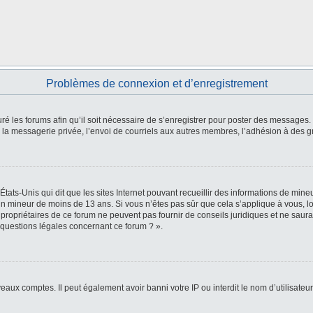
Problèmes de connexion et d’enregistrement
ré les forums afin qu’il soit nécessaire de s’enregistrer pour poster des messages. 
a messagerie privée, l’envoi de courriels aux autres membres, l’adhésion à des gr
États-Unis qui dit que les sites Internet pouvant recueillir des informations de mi
r un mineur de moins de 13 ans. Si vous n’êtes pas sûr que cela s’applique à vous, l
 propriétaires de ce forum ne peuvent pas fournir de conseils juridiques et ne saura
 questions légales concernant ce forum ? ».
veaux comptes. Il peut également avoir banni votre IP ou interdit le nom d’utilisate