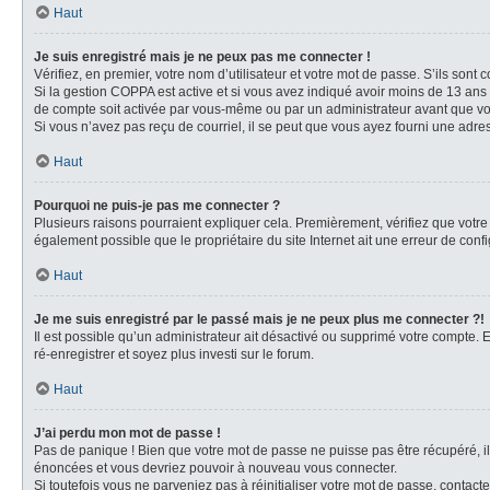
Haut
Je suis enregistré mais je ne peux pas me connecter !
Vérifiez, en premier, votre nom d’utilisateur et votre mot de passe. S’ils sont cor
Si la gestion COPPA est active et si vous avez indiqué avoir moins de 13 ans 
de compte soit activée par vous-même ou par un administrateur avant que vous 
Si vous n’avez pas reçu de courriel, il se peut que vous ayez fourni une adresse
Haut
Pourquoi ne puis-je pas me connecter ?
Plusieurs raisons pourraient expliquer cela. Premièrement, vérifiez que votre n
également possible que le propriétaire du site Internet ait une erreur de config
Haut
Je me suis enregistré par le passé mais je ne peux plus me connecter ?!
Il est possible qu’un administrateur ait désactivé ou supprimé votre compte. E
ré-enregistrer et soyez plus investi sur le forum.
Haut
J’ai perdu mon mot de passe !
Pas de panique ! Bien que votre mot de passe ne puisse pas être récupéré, il 
énoncées et vous devriez pouvoir à nouveau vous connecter.
Si toutefois vous ne parveniez pas à réinitialiser votre mot de passe, contact