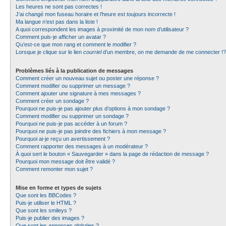
Les heures ne sont pas correctes !
J’ai changé mon fuseau horaire et l’heure est toujours incorrecte !
Ma langue n’est pas dans la liste !
A quoi correspondent les images à proximité de mon nom d’utilisateur ?
Comment puis-je afficher un avatar ?
Qu’est-ce que mon rang et comment le modifier ?
Lorsque je clique sur le lien
courriel
d’un membre, on me demande de me connecter !?
Problèmes liés à la publication de messages
Comment créer un nouveau sujet ou poster une réponse ?
Comment modifier ou supprimer un message ?
Comment ajouter une signature à mes messages ?
Comment créer un sondage ?
Pourquoi ne puis-je pas ajouter plus d’options à mon sondage ?
Comment modifier ou supprimer un sondage ?
Pourquoi ne puis-je pas accéder à un forum ?
Pourquoi ne puis-je pas joindre des fichiers à mon message ?
Pourquoi ai-je reçu un avertissement ?
Comment rapporter des messages à un modérateur ?
À quoi sert le bouton « Sauvegarder » dans la page de rédaction de message ?
Pourquoi mon message doit être validé ?
Comment remonter mon sujet ?
Mise en forme et types de sujets
Que sont les BBCodes ?
Puis-je utiliser le HTML ?
Que sont les smileys ?
Puis-je publier des images ?
Que sont les annonces globales ?