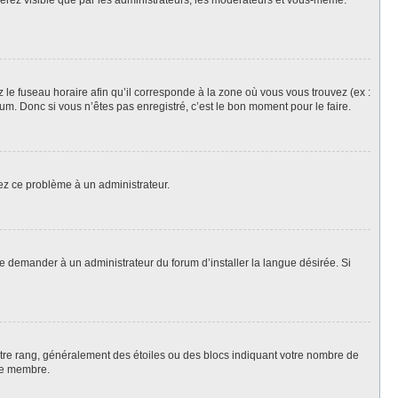
 serez visible que par les administrateurs, les modérateurs et vous-même.
z le fuseau horaire afin qu’il corresponde à la zone où vous vous trouvez (ex :
m. Donc si vous n’êtes pas enregistré, c’est le bon moment pour le faire.
lez ce problème à un administrateur.
de demander à un administrateur du forum d’installer la langue désirée. Si
votre rang, généralement des étoiles ou des blocs indiquant votre nombre de
ue membre.