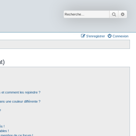
Recherche
Reche
S’enregistrer
Connexion
t)
rs et comment les rejoindre ?
ns une couleur différente ?
?
s !
bles !
un membre de ce forum !