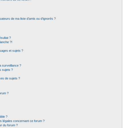
sateurs de ma liste d’amis ou d’ignorés ?
sultat ?
lanche ?!
ages et sujets ?
la surveillance ?
s sujets ?
es de sujets ?
forum ?
ible ?
ns légales concernant ce forum ?
ur du forum ?