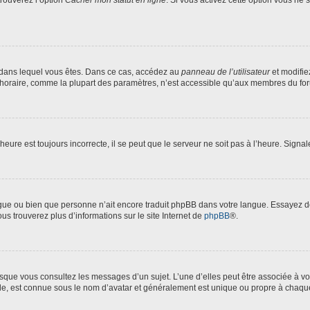
trouverez l’option
Cacher mon statut en ligne
. Si vous activez cette option vous ne
lui dans lequel vous êtes. Dans ce cas, accédez au
panneau de l’utilisateur
et modifie
 horaire, comme la plupart des paramètres, n’est accessible qu’aux membres du foru
heure est toujours incorrecte, il se peut que le serveur ne soit pas à l’heure. Signa
langue ou bien que personne n’ait encore traduit phpBB dans votre langue. Essayez 
ous trouverez plus d’informations sur le site Internet de
phpBB
®.
orsque vous consultez les messages d’un sujet. L’une d’elles peut être associée à 
nde, est connue sous le nom d’avatar et généralement est unique ou propre à chaq