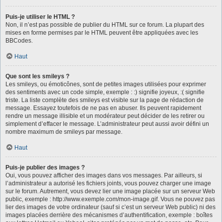
Puis-je utiliser le HTML ?
Non, il n’est pas possible de publier du HTML sur ce forum. La plupart des
mises en forme permises par le HTML peuvent être appliquées avec les
BBCodes.
Haut
Que sont les smileys ?
Les smileys, ou émoticônes, sont de petites images utilisées pour exprimer
des sentiments avec un code simple, exemple : :) signifie joyeux, :( signifie
triste. La liste complète des smileys est visible sur la page de rédaction de
message. Essayez toutefois de ne pas en abuser. Ils peuvent rapidement
rendre un message illisible et un modérateur peut décider de les retirer ou
simplement d’effacer le message. L’administrateur peut aussi avoir défini un
nombre maximum de smileys par message.
Haut
Puis-je publier des images ?
Oui, vous pouvez afficher des images dans vos messages. Par ailleurs, si
l’administrateur a autorisé les fichiers joints, vous pouvez charger une image
sur le forum. Autrement, vous devez lier une image placée sur un serveur Web
public, exemple : http://www.exemple.com/mon-image.gif. Vous ne pouvez pas
lier des images de votre ordinateur (sauf si c’est un serveur Web public) ni des
images placées derrière des mécanismes d’authentification, exemple : boîtes