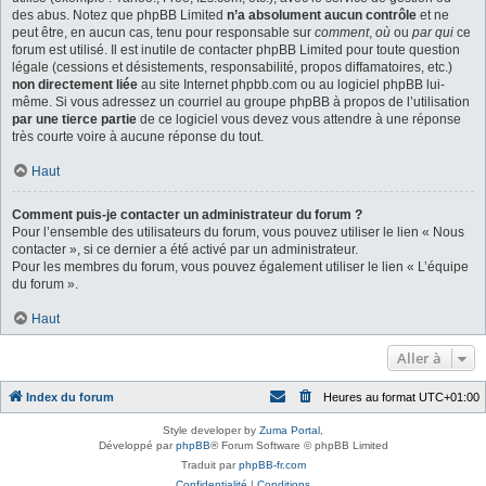
des abus. Notez que phpBB Limited
n’a absolument aucun contrôle
et ne
peut être, en aucun cas, tenu pour responsable sur
comment
,
où
ou
par qui
ce
forum est utilisé. Il est inutile de contacter phpBB Limited pour toute question
légale (cessions et désistements, responsabilité, propos diffamatoires, etc.)
non directement liée
au site Internet phpbb.com ou au logiciel phpBB lui-
même. Si vous adressez un courriel au groupe phpBB à propos de l’utilisation
par une tierce partie
de ce logiciel vous devez vous attendre à une réponse
très courte voire à aucune réponse du tout.
Haut
Comment puis-je contacter un administrateur du forum ?
Pour l’ensemble des utilisateurs du forum, vous pouvez utiliser le lien « Nous
contacter », si ce dernier a été activé par un administrateur.
Pour les membres du forum, vous pouvez également utiliser le lien « L’équipe
du forum ».
Haut
Aller à
Index du forum
Heures au format
UTC+01:00
Style developer by
Zuma Portal
,
Développé par
phpBB
® Forum Software © phpBB Limited
Traduit par
phpBB-fr.com
Confidentialité
|
Conditions