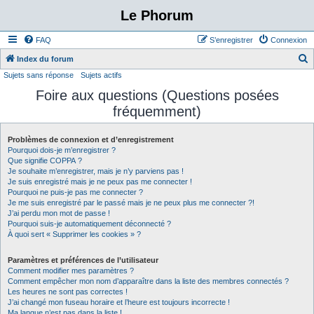
Le Phorum
FAQ
S’enregistrer
Connexion
Index du forum
Sujets sans réponse
Sujets actifs
e
Foire aux questions (Questions posées
c
fréquemment)
h
e
Problèmes de connexion et d’enregistrement
r
Pourquoi dois-je m’enregistrer ?
c
Que signifie COPPA ?
Je souhaite m’enregistrer, mais je n’y parviens pas !
h
Je suis enregistré mais je ne peux pas me connecter !
Pourquoi ne puis-je pas me connecter ?
e
Je me suis enregistré par le passé mais je ne peux plus me connecter ?!
r
J’ai perdu mon mot de passe !
Pourquoi suis-je automatiquement déconnecté ?
À quoi sert « Supprimer les cookies » ?
Paramètres et préférences de l’utilisateur
Comment modifier mes paramètres ?
Comment empêcher mon nom d’apparaître dans la liste des membres connectés ?
Les heures ne sont pas correctes !
J’ai changé mon fuseau horaire et l’heure est toujours incorrecte !
Ma langue n’est pas dans la liste !