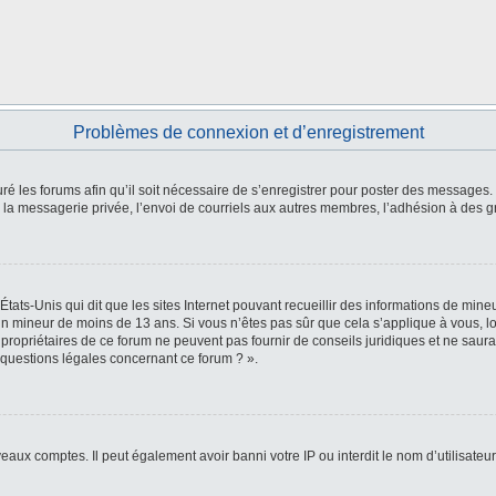
Problèmes de connexion et d’enregistrement
ré les forums afin qu’il soit nécessaire de s’enregistrer pour poster des messages. 
a messagerie privée, l’envoi de courriels aux autres membres, l’adhésion à des gr
États-Unis qui dit que les sites Internet pouvant recueillir des informations de mi
r un mineur de moins de 13 ans. Si vous n’êtes pas sûr que cela s’applique à vous, l
 propriétaires de ce forum ne peuvent pas fournir de conseils juridiques et ne saura
 questions légales concernant ce forum ? ».
veaux comptes. Il peut également avoir banni votre IP ou interdit le nom d’utilisate