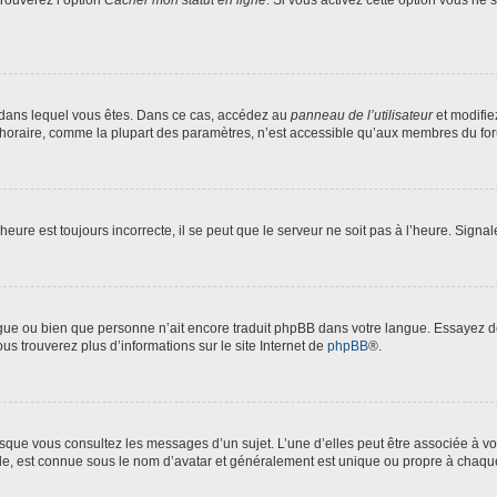
trouverez l’option
Cacher mon statut en ligne
. Si vous activez cette option vous ne
lui dans lequel vous êtes. Dans ce cas, accédez au
panneau de l’utilisateur
et modifie
 horaire, comme la plupart des paramètres, n’est accessible qu’aux membres du foru
heure est toujours incorrecte, il se peut que le serveur ne soit pas à l’heure. Signa
langue ou bien que personne n’ait encore traduit phpBB dans votre langue. Essayez 
ous trouverez plus d’informations sur le site Internet de
phpBB
®.
orsque vous consultez les messages d’un sujet. L’une d’elles peut être associée à 
nde, est connue sous le nom d’avatar et généralement est unique ou propre à chaq