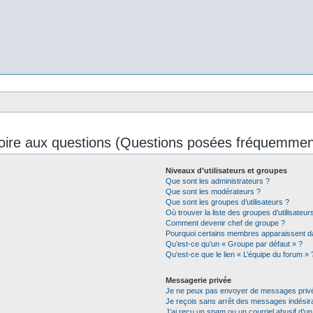
oire aux questions (Questions posées fréquemmen
Niveaux d’utilisateurs et groupes
Que sont les administrateurs ?
Que sont les modérateurs ?
Que sont les groupes d’utilisateurs ?
Où trouver la liste des groupes d’utilisateu
Comment devenir chef de groupe ?
Pourquoi certains membres apparaissent da
Qu’est-ce qu’un « Groupe par défaut » ?
Qu’est-ce que le lien « L’équipe du forum » 
Messagerie privée
Je ne peux pas envoyer de messages privé
Je reçois sans arrêt des messages indésira
J’ai reçu un spam ou un courriel abusif d’