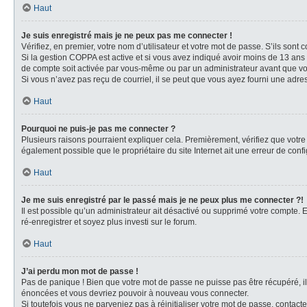
Haut
Je suis enregistré mais je ne peux pas me connecter !
Vérifiez, en premier, votre nom d’utilisateur et votre mot de passe. S’ils sont cor
Si la gestion COPPA est active et si vous avez indiqué avoir moins de 13 ans 
de compte soit activée par vous-même ou par un administrateur avant que vous 
Si vous n’avez pas reçu de courriel, il se peut que vous ayez fourni une adresse
Haut
Pourquoi ne puis-je pas me connecter ?
Plusieurs raisons pourraient expliquer cela. Premièrement, vérifiez que votre n
également possible que le propriétaire du site Internet ait une erreur de config
Haut
Je me suis enregistré par le passé mais je ne peux plus me connecter ?!
Il est possible qu’un administrateur ait désactivé ou supprimé votre compte. E
ré-enregistrer et soyez plus investi sur le forum.
Haut
J’ai perdu mon mot de passe !
Pas de panique ! Bien que votre mot de passe ne puisse pas être récupéré, il 
énoncées et vous devriez pouvoir à nouveau vous connecter.
Si toutefois vous ne parveniez pas à réinitialiser votre mot de passe, contact