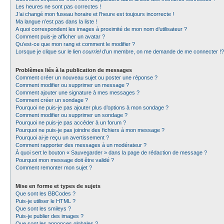
Les heures ne sont pas correctes !
J’ai changé mon fuseau horaire et l’heure est toujours incorrecte !
Ma langue n’est pas dans la liste !
A quoi correspondent les images à proximité de mon nom d’utilisateur ?
Comment puis-je afficher un avatar ?
Qu’est-ce que mon rang et comment le modifier ?
Lorsque je clique sur le lien
courriel
d’un membre, on me demande de me connecter !?
Problèmes liés à la publication de messages
Comment créer un nouveau sujet ou poster une réponse ?
Comment modifier ou supprimer un message ?
Comment ajouter une signature à mes messages ?
Comment créer un sondage ?
Pourquoi ne puis-je pas ajouter plus d’options à mon sondage ?
Comment modifier ou supprimer un sondage ?
Pourquoi ne puis-je pas accéder à un forum ?
Pourquoi ne puis-je pas joindre des fichiers à mon message ?
Pourquoi ai-je reçu un avertissement ?
Comment rapporter des messages à un modérateur ?
À quoi sert le bouton « Sauvegarder » dans la page de rédaction de message ?
Pourquoi mon message doit être validé ?
Comment remonter mon sujet ?
Mise en forme et types de sujets
Que sont les BBCodes ?
Puis-je utiliser le HTML ?
Que sont les smileys ?
Puis-je publier des images ?
Que sont les annonces globales ?