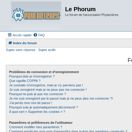
Le Phorum
Le forum de l'association Phylactères
Accès rapide
FAQ
Index du forum
Sujets sans réponse
Sujets actifs
F
Problèmes de connexion et d’enregistrement
Pourquoi dois-je m’enregistrer ?
Que signifie COPPA ?
Je souhaite m’enregistrer, mais je n’y parviens pas !
Je suis enregistré mais je ne peux pas me connecter !
Pourquoi ne puis-je pas me connecter ?
Je me suis enregistré par le passé mais je ne peux plus me connecter ?!
J’ai perdu mon mot de passe !
Pourquoi suis-je automatiquement déconnecté ?
À quoi sert « Supprimer les cookies » ?
Paramètres et préférences de l’utilisateur
Comment modifier mes paramètres ?
Comment empêcher mon nom d’apparaître dans la liste des membres connectés ?