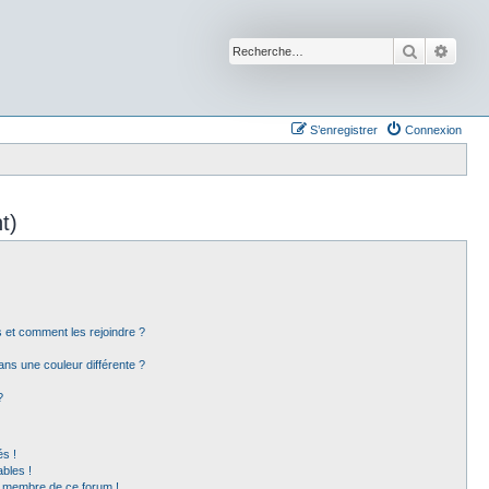
Recherche
Reche
S’enregistrer
Connexion
t)
rs et comment les rejoindre ?
ns une couleur différente ?
?
s !
bles !
un membre de ce forum !