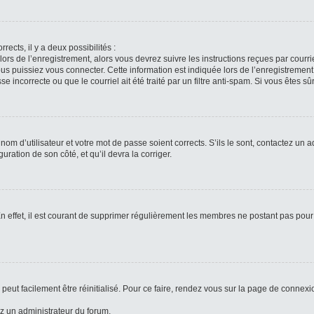
rects, il y a deux possibilités :
lors de l’enregistrement, alors vous devrez suivre les instructions reçues par cour
puissiez vous connecter. Cette information est indiquée lors de l’enregistrement. 
 incorrecte ou que le courriel ait été traité par un filtre anti-spam. Si vous êtes sû
om d’utilisateur et votre mot de passe soient corrects. S’ils le sont, contactez un a
uration de son côté, et qu’il devra la corriger.
n effet, il est courant de supprimer régulièrement les membres ne postant pas pour 
peut facilement être réinitialisé. Pour ce faire, rendez vous sur la page de connexi
ez un administrateur du forum.