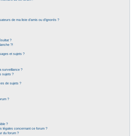
sateurs de ma liste d’amis ou d’ignorés ?
sultat ?
lanche ?!
ages et sujets ?
la surveillance ?
s sujets ?
es de sujets ?
forum ?
ible ?
ns légales concernant ce forum ?
ur du forum ?