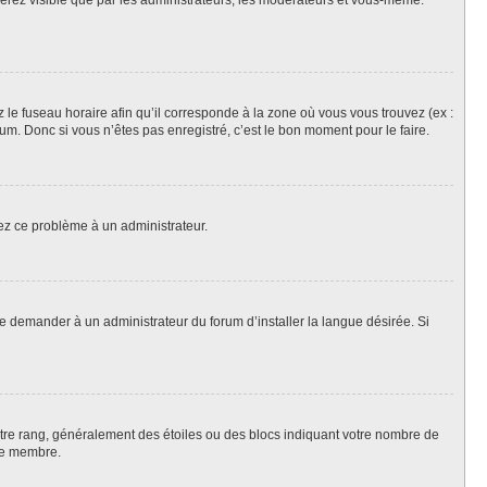
 serez visible que par les administrateurs, les modérateurs et vous-même.
z le fuseau horaire afin qu’il corresponde à la zone où vous vous trouvez (ex :
m. Donc si vous n’êtes pas enregistré, c’est le bon moment pour le faire.
lez ce problème à un administrateur.
de demander à un administrateur du forum d’installer la langue désirée. Si
votre rang, généralement des étoiles ou des blocs indiquant votre nombre de
ue membre.