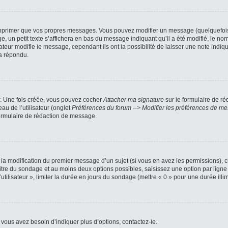
pprimer que vos propres messages. Vous pouvez modifier un message (quelquefois d
petit texte s’affichera en bas du message indiquant qu’il a été modifié, le nombre
ur modifie le message, cependant ils ont la possibilité de laisser une note indiqua
a répondu.
r. Une fois créée, vous pouvez cocher
Attacher ma signature
sur le formulaire de ré
au de l’utilisateur (onglet
Préférences du forum --> Modifier les préférences de m
ormulaire de rédaction de message.
u la modification du premier message d’un sujet (si vous en avez les permissions), c
titre du sondage et au moins deux options possibles, saisissez une option par li
utilisateur », limiter la durée en jours du sondage (mettre « 0 » pour une durée illimi
vous avez besoin d’indiquer plus d’options, contactez-le.