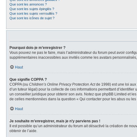
Que sont les annonces ?
Que sont les sujets épinglés ?
Que sont les sujets verrouillés ?
Que sont les icônes de sujet ?
Pourquoi dois-je m’enregistrer ?
Vous pouvez ne pas le faire, mais l’administrateur du forum peut avoir configu
supplémentaires inaccessibles aux invités comme les avatars personnalisés, l
Haut
Que signifie COPPA ?
COPPA (ou
Children’s Online Privacy Protection Act
de 1998) est une loi aux 
d’un tuteur légal) pour la collecte de ces informations permettant d’identifie
un conseiller juridique pour obtenir son avis. Notez que phpBB Limited et les
de celles mentionnées dans la question « Qui contacter pour les abus ou les
Haut
Je souhaite m’enregistrer, mais je n’y parviens pas !
Il est possible qu’un administrateur du forum ait désactivé la création de nou
obtenir de l’aide.