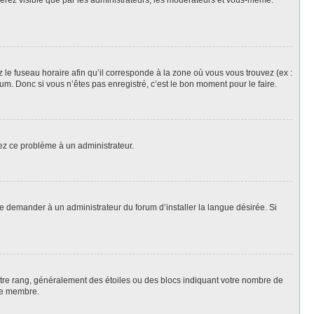
 serez visible que par les administrateurs, les modérateurs et vous-même.
z le fuseau horaire afin qu’il corresponde à la zone où vous vous trouvez (ex :
m. Donc si vous n’êtes pas enregistré, c’est le bon moment pour le faire.
lez ce problème à un administrateur.
de demander à un administrateur du forum d’installer la langue désirée. Si
votre rang, généralement des étoiles ou des blocs indiquant votre nombre de
ue membre.