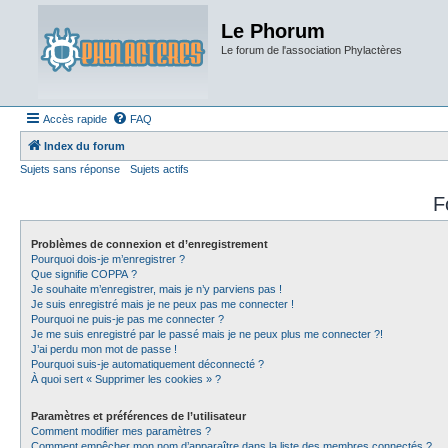
Le Phorum
Le forum de l'association Phylactères
Accès rapide
FAQ
Index du forum
Sujets sans réponse
Sujets actifs
F
Problèmes de connexion et d’enregistrement
Pourquoi dois-je m’enregistrer ?
Que signifie COPPA ?
Je souhaite m’enregistrer, mais je n’y parviens pas !
Je suis enregistré mais je ne peux pas me connecter !
Pourquoi ne puis-je pas me connecter ?
Je me suis enregistré par le passé mais je ne peux plus me connecter ?!
J’ai perdu mon mot de passe !
Pourquoi suis-je automatiquement déconnecté ?
À quoi sert « Supprimer les cookies » ?
Paramètres et préférences de l’utilisateur
Comment modifier mes paramètres ?
Comment empêcher mon nom d’apparaître dans la liste des membres connectés ?