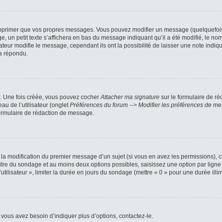
pprimer que vos propres messages. Vous pouvez modifier un message (quelquefois d
petit texte s’affichera en bas du message indiquant qu’il a été modifié, le nombre
ur modifie le message, cependant ils ont la possibilité de laisser une note indiqua
a répondu.
r. Une fois créée, vous pouvez cocher
Attacher ma signature
sur le formulaire de ré
au de l’utilisateur (onglet
Préférences du forum --> Modifier les préférences de m
ormulaire de rédaction de message.
u la modification du premier message d’un sujet (si vous en avez les permissions), c
titre du sondage et au moins deux options possibles, saisissez une option par li
utilisateur », limiter la durée en jours du sondage (mettre « 0 » pour une durée illimi
vous avez besoin d’indiquer plus d’options, contactez-le.