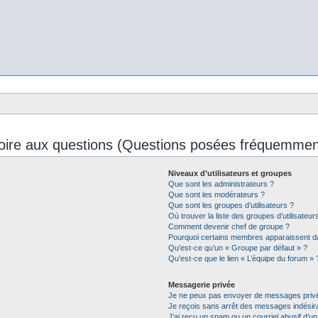
oire aux questions (Questions posées fréquemmen
Niveaux d’utilisateurs et groupes
Que sont les administrateurs ?
Que sont les modérateurs ?
Que sont les groupes d’utilisateurs ?
Où trouver la liste des groupes d’utilisateu
Comment devenir chef de groupe ?
Pourquoi certains membres apparaissent da
Qu’est-ce qu’un « Groupe par défaut » ?
Qu’est-ce que le lien « L’équipe du forum » 
Messagerie privée
Je ne peux pas envoyer de messages privé
Je reçois sans arrêt des messages indésira
J’ai reçu un spam ou un courriel abusif d’