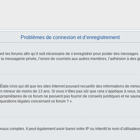
Problèmes de connexion et d’enregistrement
ré les forums afin qu’il soit nécessaire de s’enregistrer pour poster des messages. 
a messagerie privée, l’envoi de courriels aux autres membres, l’adhésion à des gr
États-Unis qui dit que les sites Internet pouvant recueillir des informations de mi
r un mineur de moins de 13 ans. Si vous n’êtes pas sûr que cela s’applique à vous, l
 propriétaires de ce forum ne peuvent pas fournir de conseils juridiques et ne saura
 questions légales concernant ce forum ? ».
veaux comptes. Il peut également avoir banni votre IP ou interdit le nom d’utilisate