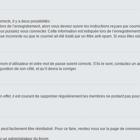
rects, il y a deux possibilités :
lors de l’enregistrement, alors vous devrez suivre les instructions reçues par cour
puissiez vous connecter. Cette information est indiquée lors de l’enregistrement. 
 incorrecte ou que le courriel ait été traité par un filtre anti-spam. Si vous êtes sû
om d’utilisateur et votre mot de passe soient corrects. S’ils le sont, contactez un a
uration de son côté, et qu’il devra la corriger.
n effet, il est courant de supprimer régulièrement les membres ne postant pas pour 
peut facilement être réinitialisé. Pour ce faire, rendez vous sur la page de connexi
ez un administrateur du forum.