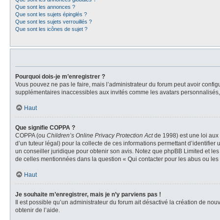
Que sont les annonces ?
Que sont les sujets épinglés ?
Que sont les sujets verrouillés ?
Que sont les icônes de sujet ?
Pourquoi dois-je m’enregistrer ?
Vous pouvez ne pas le faire, mais l’administrateur du forum peut avoir configu
supplémentaires inaccessibles aux invités comme les avatars personnalisés, l
Haut
Que signifie COPPA ?
COPPA (ou
Children’s Online Privacy Protection Act
de 1998) est une loi aux 
d’un tuteur légal) pour la collecte de ces informations permettant d’identifie
un conseiller juridique pour obtenir son avis. Notez que phpBB Limited et les
de celles mentionnées dans la question « Qui contacter pour les abus ou les
Haut
Je souhaite m’enregistrer, mais je n’y parviens pas !
Il est possible qu’un administrateur du forum ait désactivé la création de nou
obtenir de l’aide.