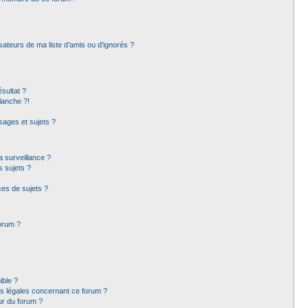
sateurs de ma liste d’amis ou d’ignorés ?
sultat ?
lanche ?!
ages et sujets ?
la surveillance ?
s sujets ?
es de sujets ?
forum ?
ible ?
ns légales concernant ce forum ?
ur du forum ?