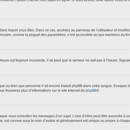
trouverez l’option
Cacher mon statut en ligne
. Si vous activez cette option vous ne
lui dans lequel vous êtes. Dans ce cas, accédez au
panneau de l’utilisateur
et modifie
 horaire, comme la plupart des paramètres, n’est accessible qu’aux membres du foru
heure est toujours incorrecte, il se peut que le serveur ne soit pas à l’heure. Signa
langue ou bien que personne n’ait encore traduit phpBB dans votre langue. Essayez 
ous trouverez plus d’informations sur le site Internet de
phpBB
®.
orsque vous consultez les messages d’un sujet. L’une d’elles peut être associée à 
nde, est connue sous le nom d’avatar et généralement est unique ou propre à chaq