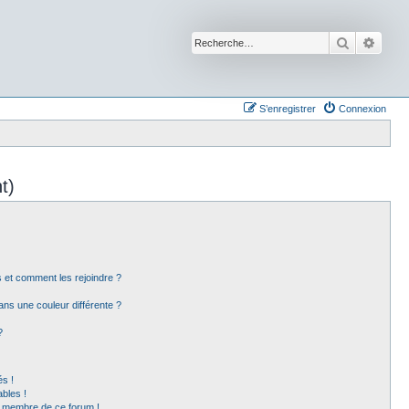
Recherche
Reche
S’enregistrer
Connexion
t)
rs et comment les rejoindre ?
ns une couleur différente ?
?
s !
bles !
un membre de ce forum !