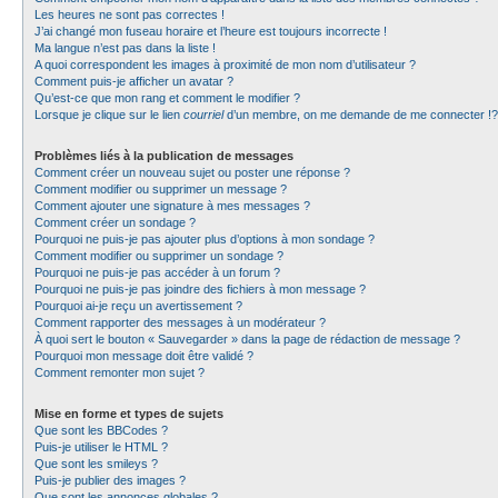
Les heures ne sont pas correctes !
J’ai changé mon fuseau horaire et l’heure est toujours incorrecte !
Ma langue n’est pas dans la liste !
A quoi correspondent les images à proximité de mon nom d’utilisateur ?
Comment puis-je afficher un avatar ?
Qu’est-ce que mon rang et comment le modifier ?
Lorsque je clique sur le lien
courriel
d’un membre, on me demande de me connecter !?
Problèmes liés à la publication de messages
Comment créer un nouveau sujet ou poster une réponse ?
Comment modifier ou supprimer un message ?
Comment ajouter une signature à mes messages ?
Comment créer un sondage ?
Pourquoi ne puis-je pas ajouter plus d’options à mon sondage ?
Comment modifier ou supprimer un sondage ?
Pourquoi ne puis-je pas accéder à un forum ?
Pourquoi ne puis-je pas joindre des fichiers à mon message ?
Pourquoi ai-je reçu un avertissement ?
Comment rapporter des messages à un modérateur ?
À quoi sert le bouton « Sauvegarder » dans la page de rédaction de message ?
Pourquoi mon message doit être validé ?
Comment remonter mon sujet ?
Mise en forme et types de sujets
Que sont les BBCodes ?
Puis-je utiliser le HTML ?
Que sont les smileys ?
Puis-je publier des images ?
Que sont les annonces globales ?