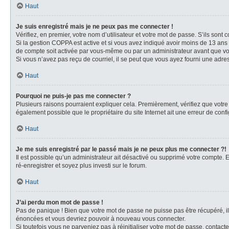
Haut
Je suis enregistré mais je ne peux pas me connecter !
Vérifiez, en premier, votre nom d’utilisateur et votre mot de passe. S’ils sont cor
Si la gestion COPPA est active et si vous avez indiqué avoir moins de 13 ans 
de compte soit activée par vous-même ou par un administrateur avant que vous 
Si vous n’avez pas reçu de courriel, il se peut que vous ayez fourni une adresse
Haut
Pourquoi ne puis-je pas me connecter ?
Plusieurs raisons pourraient expliquer cela. Premièrement, vérifiez que votre n
également possible que le propriétaire du site Internet ait une erreur de config
Haut
Je me suis enregistré par le passé mais je ne peux plus me connecter ?!
Il est possible qu’un administrateur ait désactivé ou supprimé votre compte. E
ré-enregistrer et soyez plus investi sur le forum.
Haut
J’ai perdu mon mot de passe !
Pas de panique ! Bien que votre mot de passe ne puisse pas être récupéré, il 
énoncées et vous devriez pouvoir à nouveau vous connecter.
Si toutefois vous ne parveniez pas à réinitialiser votre mot de passe, contact