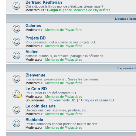
Bertrand Keufterian
Qui a dit que la fin du monde c'était pas télégénique ?
Modérateurs :
Guigui le gentil
,
Membres de Phylactères
L'espace gra
Galeries
Modérateur :
Membres de Phylactères
Projets BD
Pour présenter tout ou partie de ses projets BD.
Modérateur :
Membres de Phylactères
Atelier
conseils, tutoriaux, exercices, partage d’expériences...
Modérateur :
Membres de Phylactères
Expression l
Bienvenue
Inscriptions, présentations... Soyez les bienvenus !
Modérateur :
Membres de Phylactères
Le Coin BD
Pour Parler BD et évènements BD
Modérateur :
Membres de Phylactères
Sous-forums :
Evénements BD
,
Critiques et essais BD
Le coin des arts
Discussions ciné, littérature, peinture, etc.
Modérateur :
Membres de Phylactères
Blablabla
Petites annonces et pour parler de tout et de rien....
Modérateur :
Membres de Phylactères