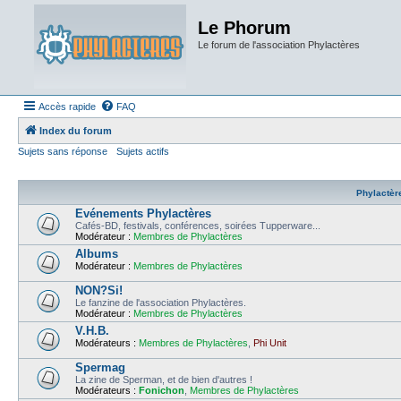
Le Phorum
Le forum de l'association Phylactères
Accès rapide
FAQ
Index du forum
Sujets sans réponse
Sujets actifs
Phylactèr
Evénements Phylactères
Cafés-BD, festivals, conférences, soirées Tupperware...
Modérateur :
Membres de Phylactères
Albums
Modérateur :
Membres de Phylactères
NON?Si!
Le fanzine de l'association Phylactères.
Modérateur :
Membres de Phylactères
V.H.B.
Modérateurs :
Membres de Phylactères
,
Phi Unit
Spermag
La zine de Sperman, et de bien d'autres !
Modérateurs :
Fonichon
,
Membres de Phylactères