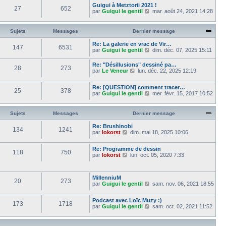
m
d
a
Guigui à Metztorii 2021 !
i
r
27
652
e
e
g
V
par
Guigui le gentil
e
mar. août 24, 2021 14:28
l
s
r
e
o
r
e
s
n
i
m
d
a
i
r
e
e
Sujets
Messages
Dernier message
g
e
l
s
r
e
r
e
s
n
Re: La galerie en vrac de Vir…
m
147
6531
d
a
i
V
par
Guigui le gentil
dim. déc. 07, 2025 15:11
e
e
g
e
o
s
r
e
r
i
s
Re: "Désillusions" dessiné pa…
n
m
28
273
r
V
a
par
Le Veneur
lun. déc. 22, 2025 12:19
i
e
l
o
g
e
s
e
i
e
r
s
d
Re: [QUESTION] comment tracer…
r
m
25
378
a
e
V
par
Guigui le gentil
mer. févr. 15, 2017 10:52
l
e
g
r
o
e
s
e
n
i
d
s
i
r
e
Sujets
Messages
Dernier message
a
e
l
r
g
r
e
n
e
Re: Brushinobi
m
134
1241
d
i
V
par
lokorst
dim. mai 18, 2025 10:06
e
e
e
o
s
r
r
i
s
n
Re: Programme de dessin
m
r
118
750
a
i
V
par
lokorst
lun. oct. 05, 2020 7:33
e
l
g
e
o
s
e
e
r
i
s
d
m
r
a
e
MillenniuM
e
l
g
r
20
273
V
par
Guigui le gentil
s
sam. nov. 06, 2021 18:55
e
e
n
o
s
d
i
i
a
e
e
Podcast avec Loïc Muzy :)
r
g
r
173
1718
r
V
par
Guigui le gentil
sam. oct. 02, 2021 11:52
l
e
n
m
o
e
i
e
i
d
e
s
r
e