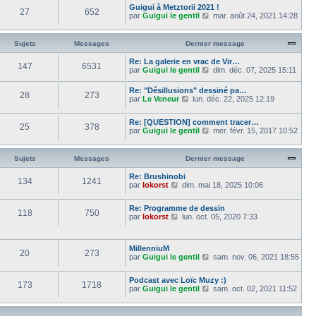
m
d
a
Guigui à Metztorii 2021 !
i
r
27
652
e
e
g
V
par
Guigui le gentil
e
mar. août 24, 2021 14:28
l
s
r
e
o
r
e
s
n
i
m
d
a
i
r
e
e
Sujets
Messages
Dernier message
g
e
l
s
r
e
r
e
s
n
Re: La galerie en vrac de Vir…
m
147
6531
d
a
i
V
par
Guigui le gentil
dim. déc. 07, 2025 15:11
e
e
g
e
o
s
r
e
r
i
s
Re: "Désillusions" dessiné pa…
n
m
28
273
r
V
a
par
Le Veneur
lun. déc. 22, 2025 12:19
i
e
l
o
g
e
s
e
i
e
r
s
d
Re: [QUESTION] comment tracer…
r
m
25
378
a
e
V
par
Guigui le gentil
mer. févr. 15, 2017 10:52
l
e
g
r
o
e
s
e
n
i
d
s
i
r
e
Sujets
Messages
Dernier message
a
e
l
r
g
r
e
n
e
Re: Brushinobi
m
134
1241
d
i
V
par
lokorst
dim. mai 18, 2025 10:06
e
e
e
o
s
r
r
i
s
n
Re: Programme de dessin
m
r
118
750
a
i
V
par
lokorst
lun. oct. 05, 2020 7:33
e
l
g
e
o
s
e
e
r
i
s
d
m
r
a
e
MillenniuM
e
l
g
r
20
273
V
par
Guigui le gentil
s
sam. nov. 06, 2021 18:55
e
e
n
o
s
d
i
i
a
e
e
Podcast avec Loïc Muzy :)
r
g
r
173
1718
r
V
par
Guigui le gentil
sam. oct. 02, 2021 11:52
l
e
n
m
o
e
i
e
i
d
e
s
r
e