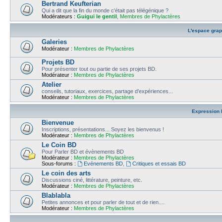
Bertrand Keufterian
Qui a dit que la fin du monde c'était pas télégénique ?
Modérateurs :
Guigui le gentil
,
Membres de Phylactères
L'espace gra
Galeries
Modérateur :
Membres de Phylactères
Projets BD
Pour présenter tout ou partie de ses projets BD.
Modérateur :
Membres de Phylactères
Atelier
conseils, tutoriaux, exercices, partage d’expériences...
Modérateur :
Membres de Phylactères
Expression l
Bienvenue
Inscriptions, présentations... Soyez les bienvenus !
Modérateur :
Membres de Phylactères
Le Coin BD
Pour Parler BD et évènements BD
Modérateur :
Membres de Phylactères
Sous-forums :
Evénements BD
,
Critiques et essais BD
Le coin des arts
Discussions ciné, littérature, peinture, etc.
Modérateur :
Membres de Phylactères
Blablabla
Petites annonces et pour parler de tout et de rien....
Modérateur :
Membres de Phylactères