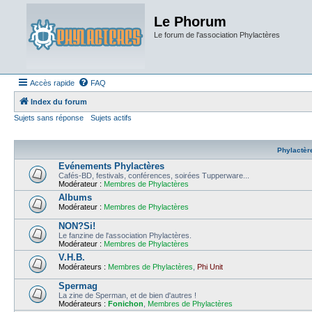
Le Phorum
Le forum de l'association Phylactères
Accès rapide
FAQ
Index du forum
Sujets sans réponse
Sujets actifs
Phylactèr
Evénements Phylactères
Cafés-BD, festivals, conférences, soirées Tupperware...
Modérateur :
Membres de Phylactères
Albums
Modérateur :
Membres de Phylactères
NON?Si!
Le fanzine de l'association Phylactères.
Modérateur :
Membres de Phylactères
V.H.B.
Modérateurs :
Membres de Phylactères
,
Phi Unit
Spermag
La zine de Sperman, et de bien d'autres !
Modérateurs :
Fonichon
,
Membres de Phylactères