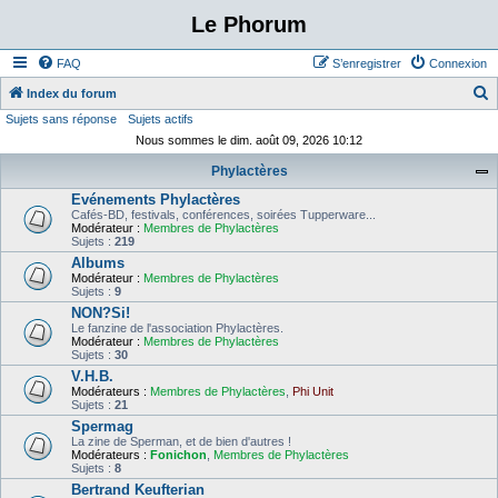
Le Phorum
FAQ
S’enregistrer
Connexion
Index du forum
Sujets sans réponse
Sujets actifs
e
Nous sommes le dim. août 09, 2026 10:12
c
Phylactères
h
Evénements Phylactères
e
Cafés-BD, festivals, conférences, soirées Tupperware...
r
Modérateur :
Membres de Phylactères
Sujets :
219
c
Albums
Modérateur :
Membres de Phylactères
h
Sujets :
9
e
NON?Si!
Le fanzine de l'association Phylactères.
r
Modérateur :
Membres de Phylactères
Sujets :
30
V.H.B.
Modérateurs :
Membres de Phylactères
,
Phi Unit
Sujets :
21
Spermag
La zine de Sperman, et de bien d'autres !
Modérateurs :
Fonichon
,
Membres de Phylactères
Sujets :
8
Bertrand Keufterian