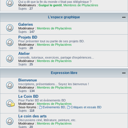
Qui a dit que la fin du monde c'était pas télégénique ?
Modérateurs :
Guigui le gentil
,
Membres de Phylactères
Sujets :
27
L'espace graphique
Galeries
Modérateur :
Membres de Phylactères
Sujets :
147
Projets BD
Pour présenter tout ou partie de ses projets BD.
Modérateur :
Membres de Phylactères
Sujets :
28
Atelier
conseils, tutoriaux, exercices, partage d’expériences...
Modérateur :
Membres de Phylactères
Sujets :
25
Expression libre
Bienvenue
Inscriptions, présentations... Soyez les bienvenus !
Modérateur :
Membres de Phylactères
Sujets :
134
Le Coin BD
Pour Parler BD et évènements BD
Modérateur :
Membres de Phylactères
Sous-forums :
Evénements BD
,
Critiques et essais BD
Sujets :
118
Le coin des arts
Discussions ciné, littérature, peinture, etc.
Modérateur :
Membres de Phylactères
Sujets :
20