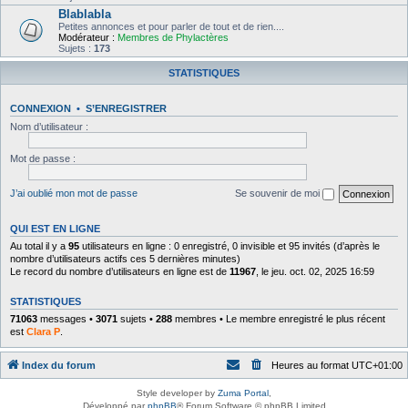
Blablabla
Petites annonces et pour parler de tout et de rien....
Modérateur :
Membres de Phylactères
Sujets :
173
STATISTIQUES
CONNEXION
•
S’ENREGISTRER
Nom d’utilisateur :
Mot de passe :
J’ai oublié mon mot de passe
Se souvenir de moi
QUI EST EN LIGNE
Au total il y a
95
utilisateurs en ligne : 0 enregistré, 0 invisible et 95 invités (d’après le
nombre d’utilisateurs actifs ces 5 dernières minutes)
Le record du nombre d’utilisateurs en ligne est de
11967
, le jeu. oct. 02, 2025 16:59
STATISTIQUES
71063
messages •
3071
sujets •
288
membres • Le membre enregistré le plus récent
est
Clara P
.
Index du forum
Heures au format
UTC+01:00
Style developer by
Zuma Portal
,
Développé par
phpBB
® Forum Software © phpBB Limited