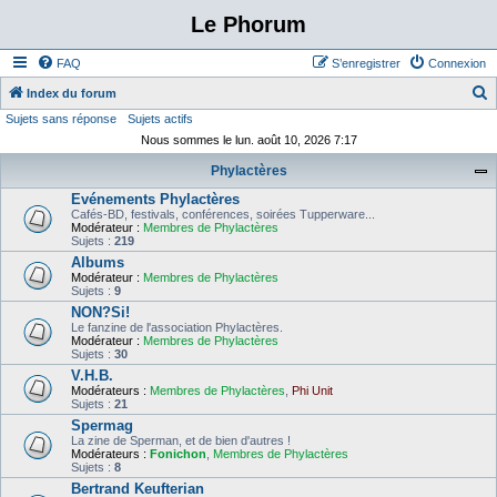
Le Phorum
FAQ
S’enregistrer
Connexion
Index du forum
Sujets sans réponse
Sujets actifs
e
Nous sommes le lun. août 10, 2026 7:17
c
Phylactères
h
Evénements Phylactères
e
Cafés-BD, festivals, conférences, soirées Tupperware...
r
Modérateur :
Membres de Phylactères
Sujets :
219
c
Albums
Modérateur :
Membres de Phylactères
h
Sujets :
9
e
NON?Si!
Le fanzine de l'association Phylactères.
r
Modérateur :
Membres de Phylactères
Sujets :
30
V.H.B.
Modérateurs :
Membres de Phylactères
,
Phi Unit
Sujets :
21
Spermag
La zine de Sperman, et de bien d'autres !
Modérateurs :
Fonichon
,
Membres de Phylactères
Sujets :
8
Bertrand Keufterian