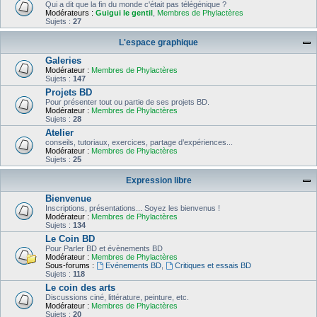
Qui a dit que la fin du monde c'était pas télégénique ?
Modérateurs :
Guigui le gentil
,
Membres de Phylactères
Sujets :
27
L'espace graphique
Galeries
Modérateur :
Membres de Phylactères
Sujets :
147
Projets BD
Pour présenter tout ou partie de ses projets BD.
Modérateur :
Membres de Phylactères
Sujets :
28
Atelier
conseils, tutoriaux, exercices, partage d’expériences...
Modérateur :
Membres de Phylactères
Sujets :
25
Expression libre
Bienvenue
Inscriptions, présentations... Soyez les bienvenus !
Modérateur :
Membres de Phylactères
Sujets :
134
Le Coin BD
Pour Parler BD et évènements BD
Modérateur :
Membres de Phylactères
Sous-forums :
Evénements BD
,
Critiques et essais BD
Sujets :
118
Le coin des arts
Discussions ciné, littérature, peinture, etc.
Modérateur :
Membres de Phylactères
Sujets :
20