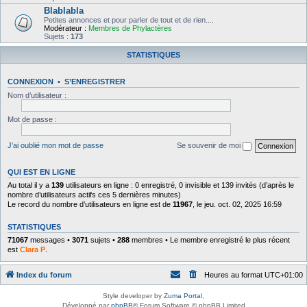
Blablabla
Petites annonces et pour parler de tout et de rien....
Modérateur :
Membres de Phylactères
Sujets :
173
STATISTIQUES
CONNEXION
•
S’ENREGISTRER
Nom d’utilisateur :
Mot de passe :
J’ai oublié mon mot de passe
Se souvenir de moi
QUI EST EN LIGNE
Au total il y a
139
utilisateurs en ligne : 0 enregistré, 0 invisible et 139 invités (d’après le
nombre d’utilisateurs actifs ces 5 dernières minutes)
Le record du nombre d’utilisateurs en ligne est de
11967
, le jeu. oct. 02, 2025 16:59
STATISTIQUES
71067
messages •
3071
sujets •
288
membres • Le membre enregistré le plus récent
est
Clara P
.
Index du forum
Heures au format
UTC+01:00
Style developer by
Zuma Portal
,
Développé par
phpBB
® Forum Software © phpBB Limited