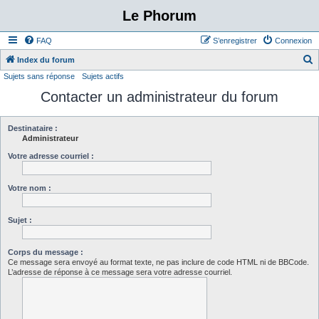
Le Phorum
FAQ
S’enregistrer
Connexion
Index du forum
Sujets sans réponse
Sujets actifs
e
Contacter un administrateur du forum
c
h
e
Destinataire :
Administrateur
r
Votre adresse courriel :
c
h
Votre nom :
e
r
Sujet :
Corps du message :
Ce message sera envoyé au format texte, ne pas inclure de code HTML ni de BBCode.
L’adresse de réponse à ce message sera votre adresse courriel.