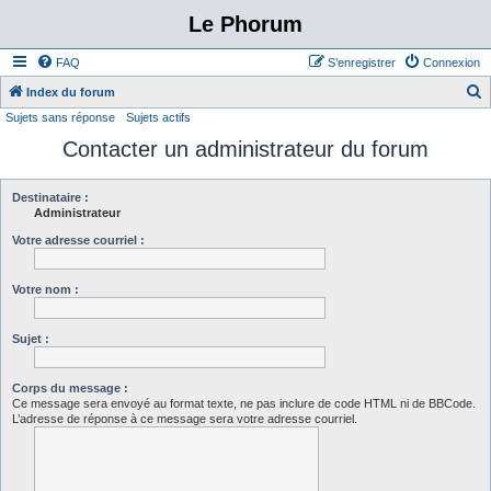
Le Phorum
FAQ
S’enregistrer
Connexion
Index du forum
Sujets sans réponse
Sujets actifs
e
Contacter un administrateur du forum
c
h
e
Destinataire :
Administrateur
r
Votre adresse courriel :
c
h
Votre nom :
e
r
Sujet :
Corps du message :
Ce message sera envoyé au format texte, ne pas inclure de code HTML ni de BBCode.
L’adresse de réponse à ce message sera votre adresse courriel.