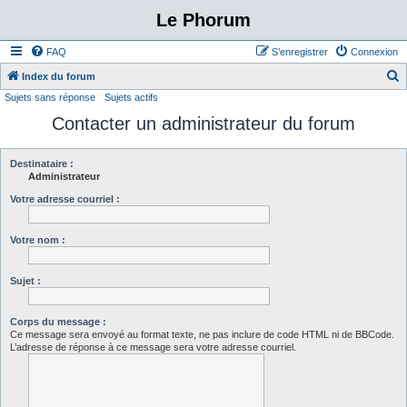
Le Phorum
FAQ
S’enregistrer
Connexion
Index du forum
Sujets sans réponse
Sujets actifs
e
Contacter un administrateur du forum
c
h
e
Destinataire :
Administrateur
r
Votre adresse courriel :
c
h
Votre nom :
e
r
Sujet :
Corps du message :
Ce message sera envoyé au format texte, ne pas inclure de code HTML ni de BBCode.
L’adresse de réponse à ce message sera votre adresse courriel.