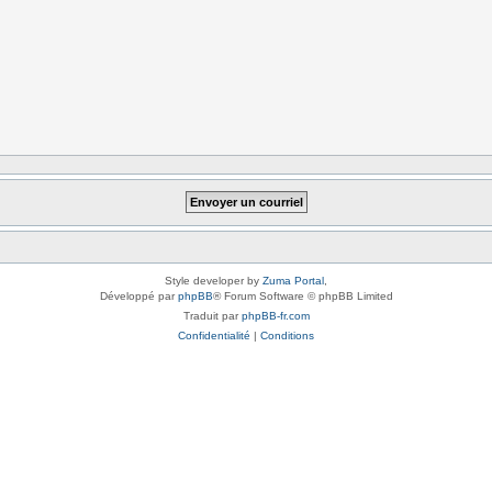
Style developer by
Zuma Portal
,
Développé par
phpBB
® Forum Software © phpBB Limited
Traduit par
phpBB-fr.com
Confidentialité
|
Conditions