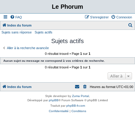
Le Phorum
FAQ
S’enregistrer
Connexion
Index du forum
Sujets sans réponse
Sujets actifs
e
Sujets actifs
c
h
Aller à la recherche avancée
0 résultat trouvé • Page
1
sur
1
e
Aucun sujet ou message ne correspond à vos critères de recherche.
r
0 résultat trouvé • Page
1
sur
1
c
Aller à
h
e
Index du forum
Heures au format
UTC+01:00
r
Style developer by
Zuma Portal
,
Développé par
phpBB
® Forum Software © phpBB Limited
Traduit par
phpBB-fr.com
Confidentialité
|
Conditions