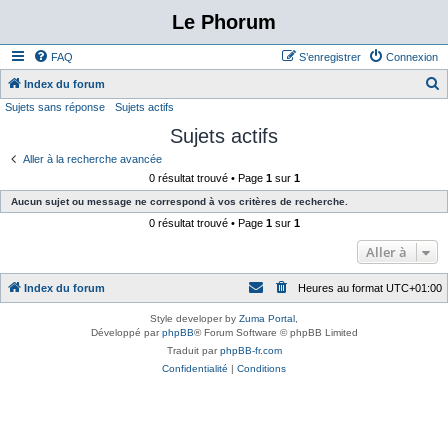
Le Phorum
FAQ
S’enregistrer
Connexion
Index du forum
Sujets sans réponse
Sujets actifs
e
Sujets actifs
c
h
Aller à la recherche avancée
0 résultat trouvé • Page
1
sur
1
e
Aucun sujet ou message ne correspond à vos critères de recherche.
r
0 résultat trouvé • Page
1
sur
1
c
Aller à
h
e
Index du forum
Heures au format
UTC+01:00
r
Style developer by
Zuma Portal
,
Développé par
phpBB
® Forum Software © phpBB Limited
Traduit par
phpBB-fr.com
Confidentialité
|
Conditions