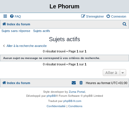
Le Phorum
FAQ
S’enregistrer
Connexion
Index du forum
Sujets sans réponse
Sujets actifs
e
Sujets actifs
c
h
Aller à la recherche avancée
0 résultat trouvé • Page
1
sur
1
e
Aucun sujet ou message ne correspond à vos critères de recherche.
r
0 résultat trouvé • Page
1
sur
1
c
Aller à
h
e
Index du forum
Heures au format
UTC+01:00
r
Style developer by
Zuma Portal
,
Développé par
phpBB
® Forum Software © phpBB Limited
Traduit par
phpBB-fr.com
Confidentialité
|
Conditions