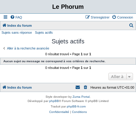
Le Phorum
FAQ
S’enregistrer
Connexion
Index du forum
Sujets sans réponse
Sujets actifs
e
Sujets actifs
c
h
Aller à la recherche avancée
0 résultat trouvé • Page
1
sur
1
e
Aucun sujet ou message ne correspond à vos critères de recherche.
r
0 résultat trouvé • Page
1
sur
1
c
Aller à
h
e
Index du forum
Heures au format
UTC+01:00
r
Style developer by
Zuma Portal
,
Développé par
phpBB
® Forum Software © phpBB Limited
Traduit par
phpBB-fr.com
Confidentialité
|
Conditions