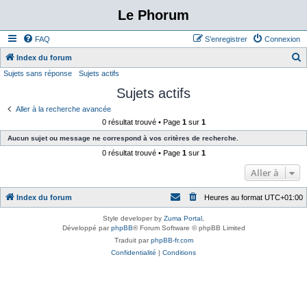
Le Phorum
FAQ
S’enregistrer
Connexion
Index du forum
Sujets sans réponse
Sujets actifs
e
Sujets actifs
c
h
Aller à la recherche avancée
0 résultat trouvé • Page
1
sur
1
e
Aucun sujet ou message ne correspond à vos critères de recherche.
r
0 résultat trouvé • Page
1
sur
1
c
Aller à
h
e
Index du forum
Heures au format
UTC+01:00
r
Style developer by
Zuma Portal
,
Développé par
phpBB
® Forum Software © phpBB Limited
Traduit par
phpBB-fr.com
Confidentialité
|
Conditions