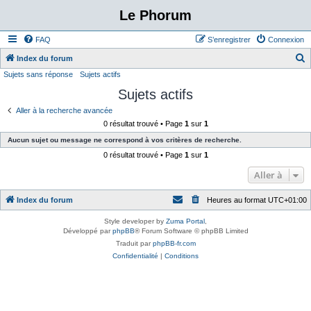
Le Phorum
FAQ
S’enregistrer
Connexion
Index du forum
Sujets sans réponse
Sujets actifs
e
Sujets actifs
c
h
Aller à la recherche avancée
0 résultat trouvé • Page
1
sur
1
e
Aucun sujet ou message ne correspond à vos critères de recherche.
r
0 résultat trouvé • Page
1
sur
1
c
Aller à
h
e
Index du forum
Heures au format
UTC+01:00
r
Style developer by
Zuma Portal
,
Développé par
phpBB
® Forum Software © phpBB Limited
Traduit par
phpBB-fr.com
Confidentialité
|
Conditions