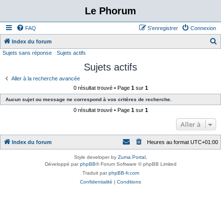
Le Phorum
FAQ
S’enregistrer
Connexion
Index du forum
Sujets sans réponse
Sujets actifs
e
Sujets actifs
c
h
Aller à la recherche avancée
0 résultat trouvé • Page
1
sur
1
e
Aucun sujet ou message ne correspond à vos critères de recherche.
r
0 résultat trouvé • Page
1
sur
1
c
Aller à
h
e
Index du forum
Heures au format
UTC+01:00
r
Style developer by
Zuma Portal
,
Développé par
phpBB
® Forum Software © phpBB Limited
Traduit par
phpBB-fr.com
Confidentialité
|
Conditions