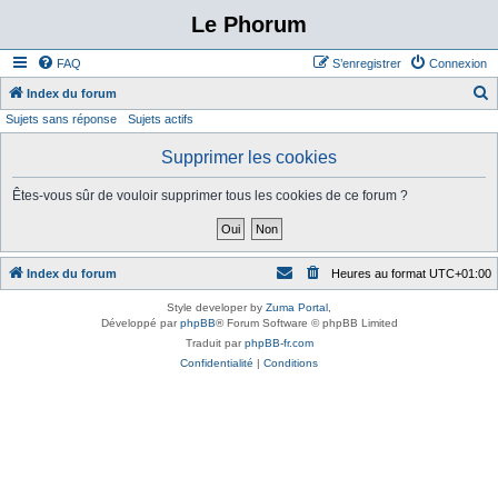
Le Phorum
FAQ
S’enregistrer
Connexion
Index du forum
Sujets sans réponse
Sujets actifs
e
c
Supprimer les cookies
h
Êtes-vous sûr de vouloir supprimer tous les cookies de ce forum ?
e
r
c
Index du forum
Heures au format
UTC+01:00
h
e
Style developer by
Zuma Portal
,
Développé par
phpBB
® Forum Software © phpBB Limited
r
Traduit par
phpBB-fr.com
Confidentialité
|
Conditions