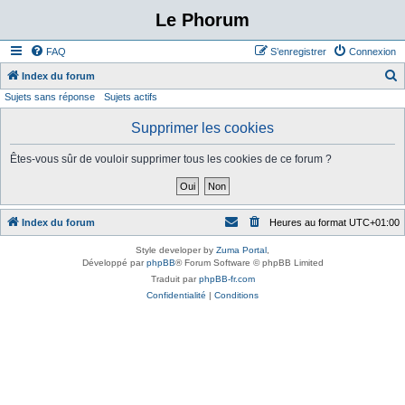
Le Phorum
FAQ
S’enregistrer
Connexion
Index du forum
Sujets sans réponse
Sujets actifs
e
c
Supprimer les cookies
h
Êtes-vous sûr de vouloir supprimer tous les cookies de ce forum ?
e
r
c
Index du forum
Heures au format
UTC+01:00
h
e
Style developer by
Zuma Portal
,
Développé par
phpBB
® Forum Software © phpBB Limited
r
Traduit par
phpBB-fr.com
Confidentialité
|
Conditions