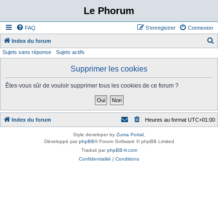
Le Phorum
FAQ
S’enregistrer
Connexion
Index du forum
Sujets sans réponse
Sujets actifs
e
c
Supprimer les cookies
h
Êtes-vous sûr de vouloir supprimer tous les cookies de ce forum ?
e
r
c
Index du forum
Heures au format
UTC+01:00
h
e
Style developer by
Zuma Portal
,
Développé par
phpBB
® Forum Software © phpBB Limited
r
Traduit par
phpBB-fr.com
Confidentialité
|
Conditions