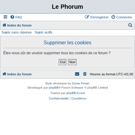
Le Phorum
FAQ
S’enregistrer
Connexion
Index du forum
Sujets sans réponse
Sujets actifs
e
c
Supprimer les cookies
h
Êtes-vous sûr de vouloir supprimer tous les cookies de ce forum ?
e
r
c
Index du forum
Heures au format
UTC+01:00
h
e
Style developer by
Zuma Portal
,
Développé par
phpBB
® Forum Software © phpBB Limited
r
Traduit par
phpBB-fr.com
Confidentialité
|
Conditions