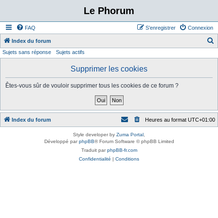
Le Phorum
FAQ
S’enregistrer
Connexion
Index du forum
Sujets sans réponse
Sujets actifs
e
c
Supprimer les cookies
h
Êtes-vous sûr de vouloir supprimer tous les cookies de ce forum ?
e
r
c
Index du forum
Heures au format
UTC+01:00
h
e
Style developer by
Zuma Portal
,
Développé par
phpBB
® Forum Software © phpBB Limited
r
Traduit par
phpBB-fr.com
Confidentialité
|
Conditions