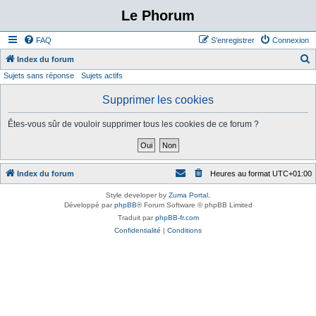
Le Phorum
FAQ
S’enregistrer
Connexion
Index du forum
Sujets sans réponse
Sujets actifs
e
c
Supprimer les cookies
h
Êtes-vous sûr de vouloir supprimer tous les cookies de ce forum ?
e
r
c
Index du forum
Heures au format
UTC+01:00
h
e
Style developer by
Zuma Portal
,
Développé par
phpBB
® Forum Software © phpBB Limited
r
Traduit par
phpBB-fr.com
Confidentialité
|
Conditions