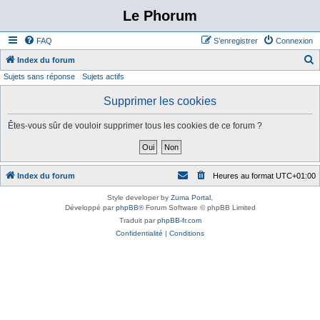
Le Phorum
FAQ
S’enregistrer
Connexion
Index du forum
Sujets sans réponse
Sujets actifs
e
c
Supprimer les cookies
h
Êtes-vous sûr de vouloir supprimer tous les cookies de ce forum ?
e
r
c
Index du forum
Heures au format
UTC+01:00
h
e
Style developer by
Zuma Portal
,
Développé par
phpBB
® Forum Software © phpBB Limited
r
Traduit par
phpBB-fr.com
Confidentialité
|
Conditions