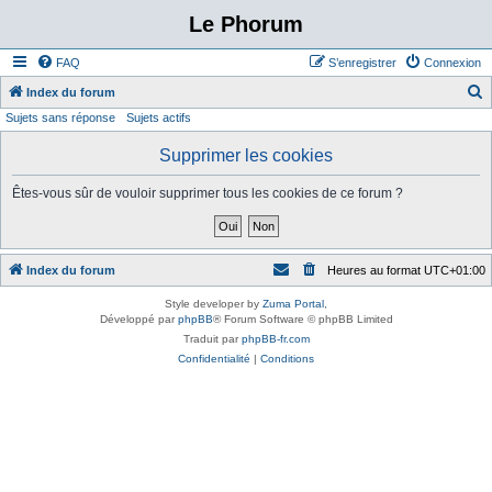
Le Phorum
FAQ
S’enregistrer
Connexion
Index du forum
Sujets sans réponse
Sujets actifs
e
c
Supprimer les cookies
h
Êtes-vous sûr de vouloir supprimer tous les cookies de ce forum ?
e
r
c
Index du forum
Heures au format
UTC+01:00
h
e
Style developer by
Zuma Portal
,
Développé par
phpBB
® Forum Software © phpBB Limited
r
Traduit par
phpBB-fr.com
Confidentialité
|
Conditions