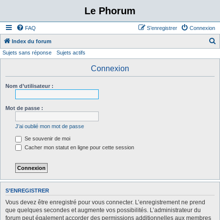
Le Phorum
FAQ
S’enregistrer
Connexion
Index du forum
Sujets sans réponse
Sujets actifs
e
c
Connexion
h
Nom d’utilisateur :
e
r
Mot de passe :
c
h
J’ai oublié mon mot de passe
e
Se souvenir de moi
r
Cacher mon statut en ligne pour cette session
S’ENREGISTRER
Vous devez être enregistré pour vous connecter. L’enregistrement ne prend
que quelques secondes et augmente vos possibilités. L’administrateur du
forum peut également accorder des permissions additionnelles aux membres