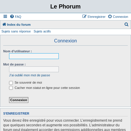
Le Phorum
FAQ
S’enregistrer
Connexion
Index du forum
Sujets sans réponse
Sujets actifs
e
c
Connexion
h
Nom d’utilisateur :
e
r
Mot de passe :
c
h
J’ai oublié mon mot de passe
e
Se souvenir de moi
r
Cacher mon statut en ligne pour cette session
S’ENREGISTRER
Vous devez être enregistré pour vous connecter. L’enregistrement ne prend
que quelques secondes et augmente vos possibilités. L’administrateur du
forum peut également accorder des permissions additionnelles aux membres