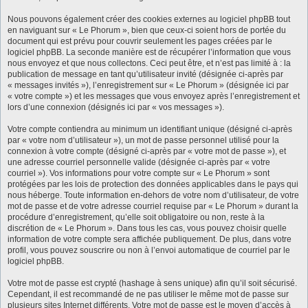
Nous pouvons également créer des cookies externes au logiciel phpBB tout
en naviguant sur « Le Phorum », bien que ceux-ci soient hors de portée du
document qui est prévu pour couvrir seulement les pages créées par le
logiciel phpBB. La seconde manière est de récupérer l’information que vous
nous envoyez et que nous collectons. Ceci peut être, et n’est pas limité à : la
publication de message en tant qu’utilisateur invité (désignée ci-après par
« messages invités »), l’enregistrement sur « Le Phorum » (désignée ici par
« votre compte ») et les messages que vous envoyez après l’enregistrement et
lors d’une connexion (désignés ici par « vos messages »).
Votre compte contiendra au minimum un identifiant unique (désigné ci-après
par « votre nom d’utilisateur »), un mot de passe personnel utilisé pour la
connexion à votre compte (désigné ci-après par « votre mot de passe »), et
une adresse courriel personnelle valide (désignée ci-après par « votre
courriel »). Vos informations pour votre compte sur « Le Phorum » sont
protégées par les lois de protection des données applicables dans le pays qui
nous héberge. Toute information en-dehors de votre nom d’utilisateur, de votre
mot de passe et de votre adresse courriel requise par « Le Phorum » durant la
procédure d’enregistrement, qu’elle soit obligatoire ou non, reste à la
discrétion de « Le Phorum ». Dans tous les cas, vous pouvez choisir quelle
information de votre compte sera affichée publiquement. De plus, dans votre
profil, vous pouvez souscrire ou non à l’envoi automatique de courriel par le
logiciel phpBB.
Votre mot de passe est crypté (hashage à sens unique) afin qu’il soit sécurisé.
Cependant, il est recommandé de ne pas utiliser le même mot de passe sur
plusieurs sites Internet différents. Votre mot de passe est le moyen d’accès à