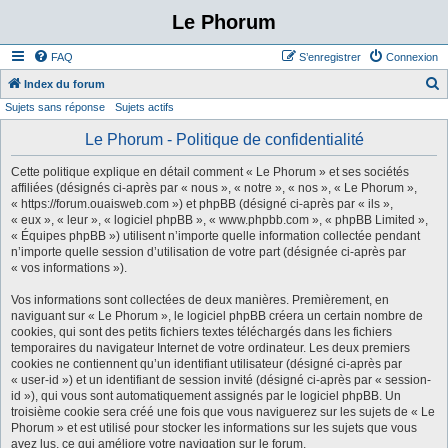
Le Phorum
FAQ
S’enregistrer
Connexion
Index du forum
Sujets sans réponse
Sujets actifs
e
c
Le Phorum - Politique de confidentialité
h
Cette politique explique en détail comment « Le Phorum » et ses sociétés
e
affiliées (désignés ci-après par « nous », « notre », « nos », « Le Phorum »,
« https://forum.ouaisweb.com ») et phpBB (désigné ci-après par « ils »,
r
« eux », « leur », « logiciel phpBB », « www.phpbb.com », « phpBB Limited »,
c
« Équipes phpBB ») utilisent n’importe quelle information collectée pendant
n’importe quelle session d’utilisation de votre part (désignée ci-après par
h
« vos informations »).
e
Vos informations sont collectées de deux manières. Premièrement, en
r
naviguant sur « Le Phorum », le logiciel phpBB créera un certain nombre de
cookies, qui sont des petits fichiers textes téléchargés dans les fichiers
temporaires du navigateur Internet de votre ordinateur. Les deux premiers
cookies ne contiennent qu’un identifiant utilisateur (désigné ci-après par
« user-id ») et un identifiant de session invité (désigné ci-après par « session-
id »), qui vous sont automatiquement assignés par le logiciel phpBB. Un
troisième cookie sera créé une fois que vous naviguerez sur les sujets de « Le
Phorum » et est utilisé pour stocker les informations sur les sujets que vous
avez lus, ce qui améliore votre navigation sur le forum.